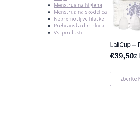
Menstrualna higiena
Menstrualna skodelica
Nepremočljive hlačke
Prehranska dopolnila
Vsi produkti
LaliCup – 
€
39,50
z
Ta
Izberite
izdelek
ima
več
različic.
Možnosti
lahko
izberete
na
strani