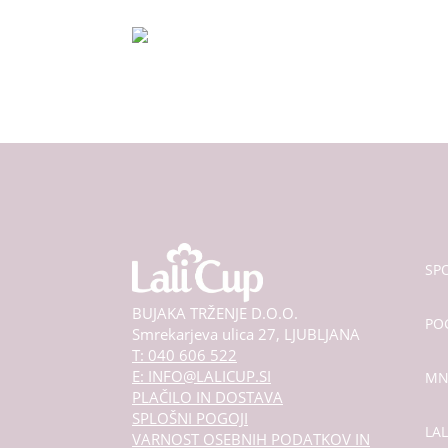
izdelka
SPO
BUJAKA TRŽENJE D.O.O.
PO
Smrekarjeva ulica 27, LJUBLJANA
T: 040 606 522
E: INFO@LALICUP.SI
MN
PLAČILO IN DOSTAVA
SPLOŠNI POGOJI
LA
VARNOST OSEBNIH PODATKOV IN