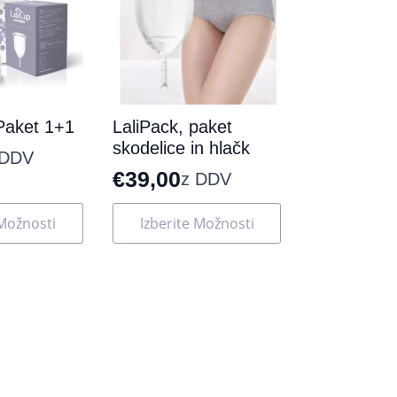
Paket 1+1
LaliPack, paket
skodelice in hlačk
 DDV
€
39,00
z DDV
Ta
 Možnosti
Izberite Možnosti
izdelek
ima
več
različic.
Možnosti
lahko
izberete
na
strani