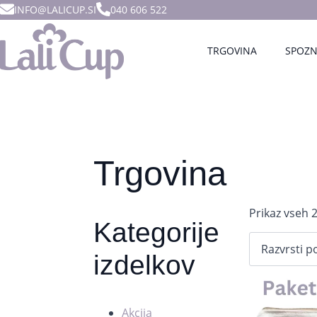
INFO@LALICUP.SI
040 606 522
TRGOVINA
SPOZN
Trgovina
Prikaz vseh 2
Kategorije
izdelkov
Akcija