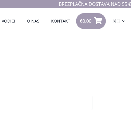
BREZPLAČNA DOSTAVA NAD 55 €
€
0,00
VODIČI
O NAS
KONTAKT
🇸🇮
0
€
0,00