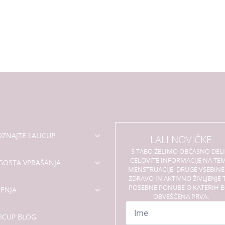
izdelka
ZNAJTE LALICUP
LALI NOVIČKE
S TABO ŽELIMO OBČASNO DELI
CELOVITE INFORMACIJE NA TE
GOSTA VPRAŠANJA
MENSTRUACIJE, DRUGE VSEBINE
ZDRAVO IN AKTIVNO ŽIVLJENJE 
POSEBNE PONUBE O KATERIH 
ENJA
OBVEŠČENA PRVA.
Ime
*
LICUP BLOG