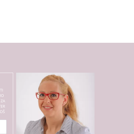
TI
MO
 ZA
TER
BOŠ