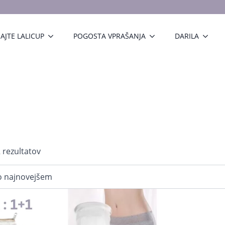
AJTE LALICUP
POGOSTA VPRAŠANJA
DARILA
Razvrščeno
 rezultatov
po
datumu