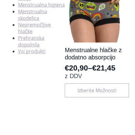
Menstrualna higiena
Menstrualna
skodelica
Nepremočljive
hlačke
Prehranska
dopolnila
Menstrualne hlačke z
Vsi produkti
dodatno absorpcijo
€
20,90
–
€
21,45
Cenovni
z DDV
razpon:
Ta
Izberite Možnosti
od
izdelek
ima
€20,90
več
do
različic.
Možnosti
€21,45
lahko
izberete