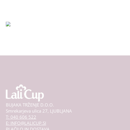
na
strani
izdelka
BUJAKA TRŽENJE D.O.O.
Smrekarjeva ulica 27, LJUBLJANA
T: 040 606 522
E: INFO@LALICUP.SI
PLAČILO IN DOSTAVA