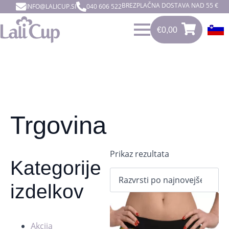
BREZPLAČNA DOSTAVA NAD 55 €
INFO@LALICUP.SI
040 606 522
€
0,00
0
€
0,00
Trgovina
Prikaz rezultata
Kategorije
izdelkov
Akcija