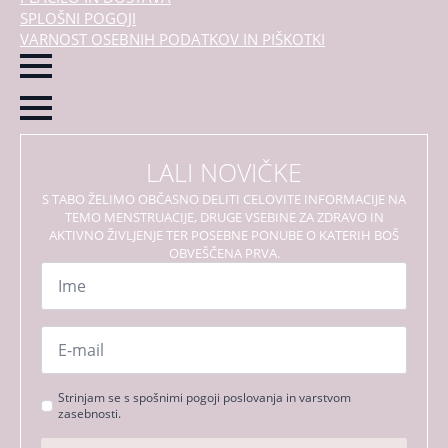
SPLOŠNI POGOJI
VARNOST OSEBNIH PODATKOV IN PIŠKOTKI
LALI NOVIČKE
S TABO ŽELIMO OBČASNO DELITI CELOVITE INFORMACIJE NA
TEMO MENSTRUACIJE, DRUGE VSEBINE ZA ZDRAVO IN
AKTIVNO ŽIVLJENJE TER POSEBNE PONUBE O KATERIH BOŠ
OBVEŠČENA PRVA.
Ime
*
Email
*
Strinjanje
Strinjam se s spošnimi pogoji poslovanja in varstvom
zasebnosti.
s
pogoji