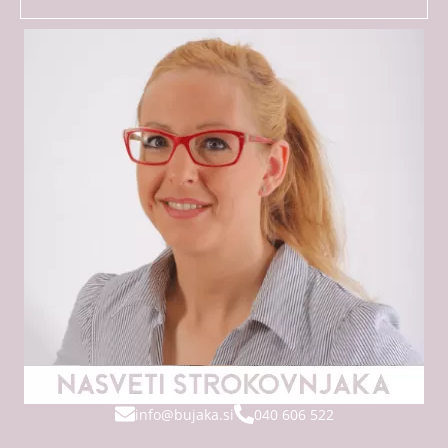
info@bujaka.si
040 606 522