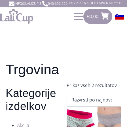
BREZPLAČNA DOSTAVA NAD 55 €
INFO@LALICUP.SI
040 606 522
€
0,00
0
€
0,00
Trgovina
Razv
Prikaz vseh 2 rezultatov
Kategorije
po
dat
izdelkov
Akcija