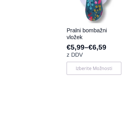
strani
izdelka
Pralni bombažni
vložek
€
5,99
–
€
6,59
Cenovni
z DDV
razpon:
Ta
Izberite Možnosti
od
izdelek
ima
€5,99
več
do
različic.
Možnosti
€6,59
lahko
izberete
na
strani