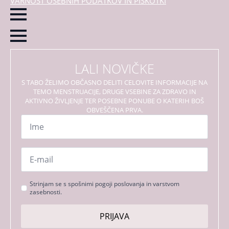
VARNOST OSEBNIH PODATKOV IN PIŠKOTKI
LALI NOVIČKE
S TABO ŽELIMO OBČASNO DELITI CELOVITE INFORMACIJE NA
TEMO MENSTRUACIJE, DRUGE VSEBINE ZA ZDRAVO IN
AKTIVNO ŽIVLJENJE TER POSEBNE PONUBE O KATERIH BOŠ
OBVEŠČENA PRVA.
Ime
*
Email
*
Strinjanje
Strinjam se s spošnimi pogoji poslovanja in varstvom
zasebnosti.
s
pogoji
PRIJAVA
*