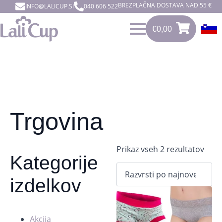
BREZPLAČNA DOSTAVA NAD 55 €
INFO@LALICUP.SI
040 606 522
€
0,00
0
€
0,00
Trgovina
Razv
Prikaz vseh 2 rezultatov
Kategorije
po
dat
izdelkov
Akcija