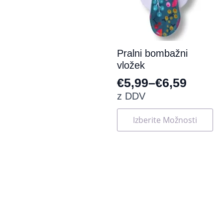
strani
izdelka
Pralni bombažni
vložek
€
5,99
–
€
6,59
Cenovni
z DDV
razpon:
Ta
Izberite Možnosti
od
izdelek
ima
€5,99
več
do
različic.
Možnosti
€6,59
lahko
izberete
na
strani