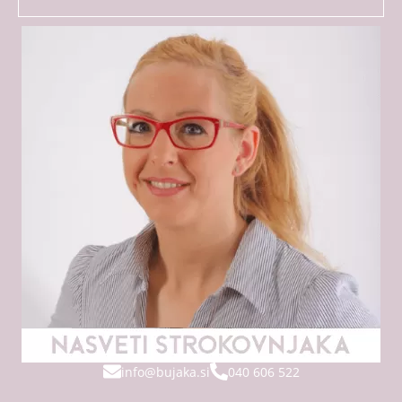
info@bujaka.si
040 606 522