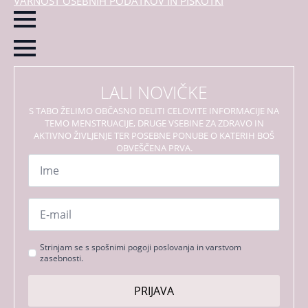
VARNOST OSEBNIH PODATKOV IN PIŠKOTKI
LALI NOVIČKE
S TABO ŽELIMO OBČASNO DELITI CELOVITE INFORMACIJE NA
TEMO MENSTRUACIJE, DRUGE VSEBINE ZA ZDRAVO IN
AKTIVNO ŽIVLJENJE TER POSEBNE PONUBE O KATERIH BOŠ
OBVEŠČENA PRVA.
Ime
*
Email
*
Strinjanje
Strinjam se s spošnimi pogoji poslovanja in varstvom
zasebnosti.
s
pogoji
PRIJAVA
*