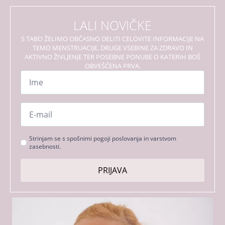
LALI NOVIČKE
S TABO ŽELIMO OBČASNO DELITI CELOVITE INFORMACIJE NA
TEMO MENSTRUACIJE, DRUGE VSEBINE ZA ZDRAVO IN
AKTIVNO ŽIVLJENJE TER POSEBNE PONUBE O KATERIH BOŠ
OBVEŠČENA PRVA.
Ime
*
Email
*
Strinjanje
Strinjam se s spošnimi pogoji poslovanja in varstvom
zasebnosti.
s
pogoji
PRIJAVA
*