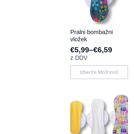
strani
izdelka
Pralni bombažni
vložek
€
5,99
–
€
6,59
Cenovni
z DDV
razpon:
Ta
Izberite Možnosti
od
izdelek
ima
€5,99
več
do
različic.
Možnosti
€6,59
lahko
izberete
na
strani