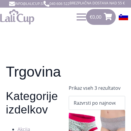
BREZPLAČNA DOSTAVA NAD 55 €
INFO@LALICUP.SI
040 606 522
€
0,00
0
€
0,00
Trgovina
Razv
Prikaz vseh 3 rezultatov
Kategorije
po
dat
izdelkov
Akcija