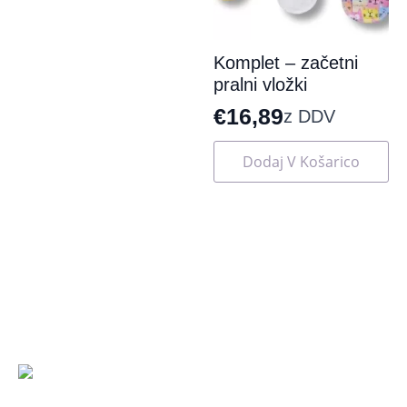
izdelka
Komplet – začetni
pralni vložki
€
16,89
z DDV
Dodaj V Košarico