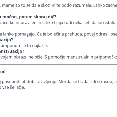
 mame so to že dale skozi in te bodo razumele. Lahko začneš
n močno, potem skoraj nič?
četku nepravilen in lahko traja tudi nekaj let, da se ustali.
ba lahko pomagajo. Če je bolečina prehuda, povej odrasli ose
acijo?
tamponom je to najlažje.
enstruacijo?
a tvojem obrazu ne piše! S pomočjo menstrualnih pripomočk
moč
 posebnih obdobij v življenju. Morda se ti zdaj zdi strašno,
 vse še lažje.