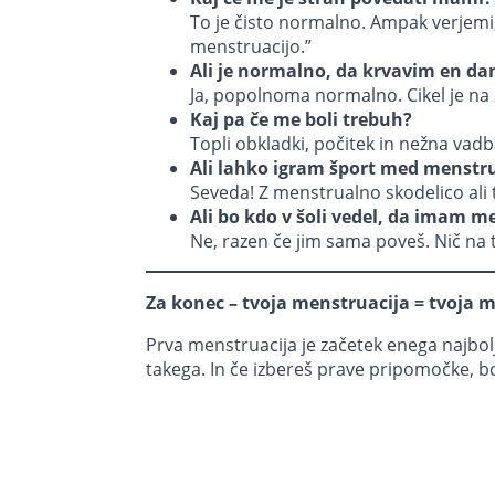
To je čisto normalno. Ampak verjemi,
menstruacijo.”
Ali je normalno, da krvavim en da
Ja, popolnoma normalno. Cikel je na za
Kaj pa če me boli trebuh?
Topli obkladki, počitek in nežna vad
Ali lahko igram šport med menstru
Seveda! Z menstrualno skodelico ali 
Ali bo kdo v šoli vedel, da imam m
Ne, razen če jim sama poveš. Nič n
Za konec – tvoja menstruacija = tvoja 
Prva menstruacija je začetek enega najbolj
takega. In če izbereš prave pripomočke, bo