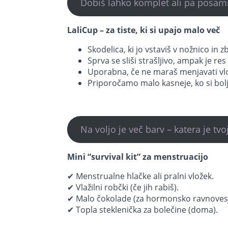
Dobiš lahko komplet ali pa posam
LaliCup – za tiste, ki si upajo malo več
Skodelica, ki jo vstaviš v nožnico in zb
Sprva se sliši strašljivo, ampak je re
Uporabna, če ne maraš menjavati vlo
Priporočamo malo kasneje, ko si bolj
Na voljo je več barv – katera je tvo
Mini “survival kit” za menstruacijo
✔ Menstrualne hlačke ali pralni vložek.
✔ Vlažilni robčki (če jih rabiš).
✔ Malo čokolade (za hormonsko ravnovesj
✔ Topla steklenička za bolečine (doma).