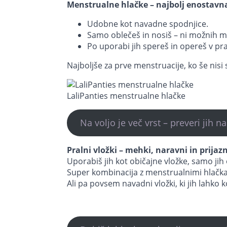
Menstrualne hlačke – najbolj enostavna
Udobne kot navadne spodnjice.
Samo oblečeš in nosiš – ni možnih ma
Po uporabi jih spereš in opereš v pr
Najboljše za prve menstruacije, ko še nisi 
LaliPanties menstrualne hlačke
Na voljo je več vrst – preveri jih n
Pralni vložki – mehki, naravni in prijazn
Uporabiš jih kot običajne vložke, samo jih
Super kombinacija z menstrualnimi hlačkami
Ali pa povsem navadni vložki, ki jih lahko