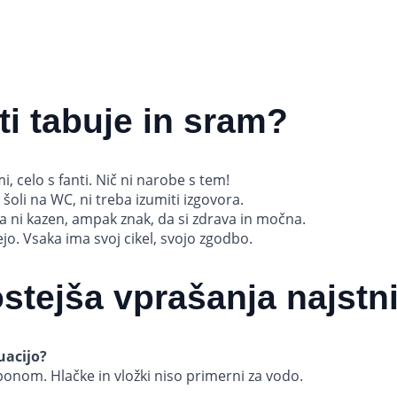
i tabuje in sram?
i, celo s fanti. Nič ni narobe s tem!
 šoli na WC, ni treba izumiti izgovora.
a ni kazen, ampak znak, da si zdrava in močna.
o. Vsaka ima svoj cikel, svojo zgodbo.
stejša vprašanja najstn
uacijo?
onom. Hlačke in vložki niso primerni za vodo.