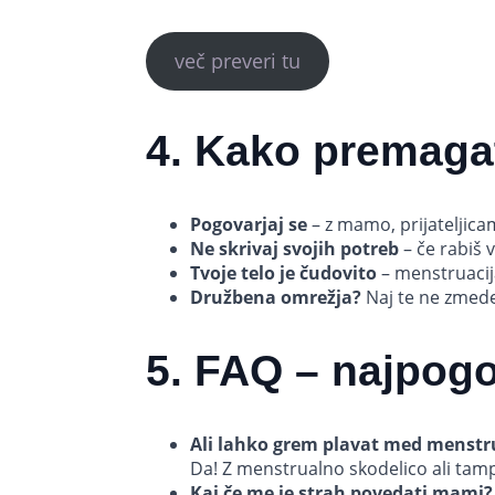
več preveri tu
4. Kako premagat
Pogovarjaj se
– z mamo, prijateljicam
Ne skrivaj svojih potreb
– če rabiš v
Tvoje telo je čudovito
– menstruacij
Družbena omrežja?
Naj te ne zmedej
5. FAQ – najpogo
Ali lahko grem plavat med menstr
Da! Z menstrualno skodelico ali tamp
Kaj če me je strah povedati mami?