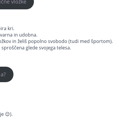
ične vložke
ira kri.
s varna in udobna.
žkov in želiš popolno svobodo (tudi med športom).
 sproščena glede svojega telesa.
ja?
e 😉).