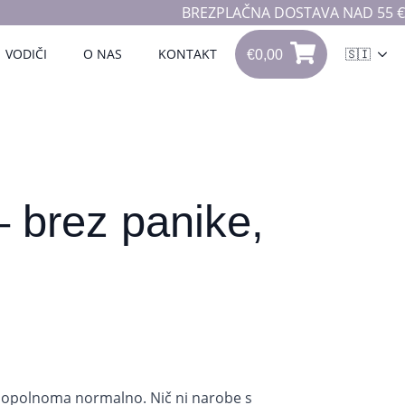
BREZPLAČNA DOSTAVA NAD 55 €
€
0,00
VODIČI
O NAS
KONTAKT
🇸🇮
0
€
0,00
– brez panike,
e popolnoma normalno. Nič ni narobe s