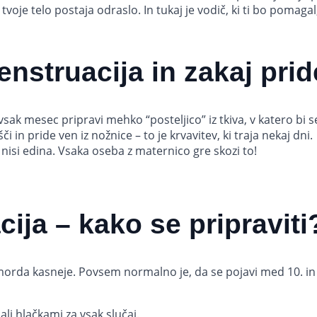
tvoje telo postaja odraslo. In tukaj je vodič, ki ti bo pomagal
enstruacija in zakaj pri
ak mesec pripravi mehko “posteljico” iz tkiva, v katero bi se
i in pride ven iz nožnice – to je krvavitev, ki traja nekaj dni.
nisi edina. Vsaka oseba z maternico gre skozi to!
ija – kako se pripraviti
morda kasneje. Povsem normalno je, da se pojavi med 10. in 1
 ali hlačkami za vsak slučaj.