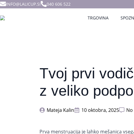
INFO@LALICUP.SI
040 606 522
TRGOVINA
SPOZN
Tvoj prvi vodi
z veliko podpo
Mateja Kalin
10 oktobra, 2025
No
Prva menstruacija je lahko mešanica vseg