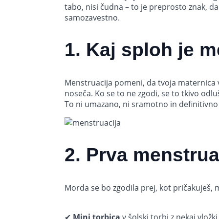
tabo, nisi čudna – to je preprosto znak, da 
samozavestno.
1. Kaj sploh je m
Menstruacija pomeni, da tvoja maternica vs
noseča. Ko se to ne zgodi, se to tkivo odlušč
To ni umazano, ni sramotno in definitivno 
2. Prva menstruac
Morda se bo zgodila prej, kot pričakuješ, 
✔
Mini torbica
v šolski torbi z nekaj vložki