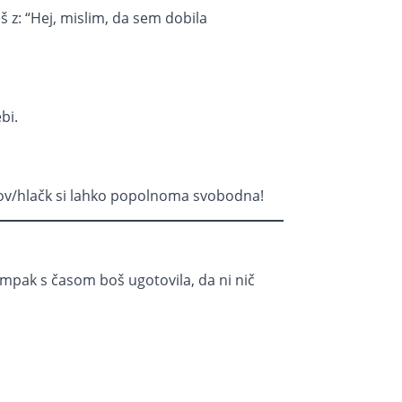
 z: “Hej, mislim, da sem dobila
bi.
ov/hlačk si lahko popolnoma svobodna!
 ampak s časom boš ugotovila, da ni nič