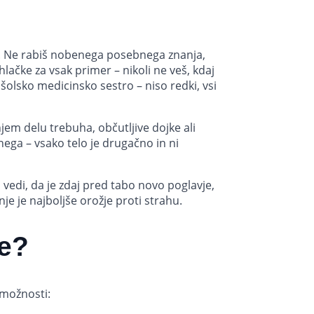
bi. Ne rabiš nobenega posebnega znanja,
lačke za vsak primer – nikoli ne veš, kdaj
i šolsko medicinsko sestro – niso redki, vsi
em delu trebuha, občutljive dojke ali
nega – vsako telo je drugačno in ni
 vedi, da je zdaj pred tabo novo poglavje,
je je najboljše orožje proti strahu.
te?
 možnosti: