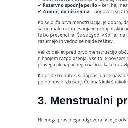
✔
Rezervno spodnje perilo
– ker, hej, nes
✔
Znanje, da nisi sama
– pogovori se z ma
Ko se bliža prva menstruacija, je dobro, 
samo malo razumevanja in nekaj praktičnost
te bo presenetila. Če se zgodi v šoli ali na
razumejo in vedno se najde rešitev.
Veliko deklet pred prvo menstruacijo obču
nihanjem razpoloženja. Vse to je povsem na
pravega ali napačnega načina, kako doživl
Ko pride trenutek, si daj čas, da se navad
polno novih izkušenj. Če imaš kakršnakoli 
3. Menstrualni p
Ni enega pravilnega odgovora. Vse je odvis