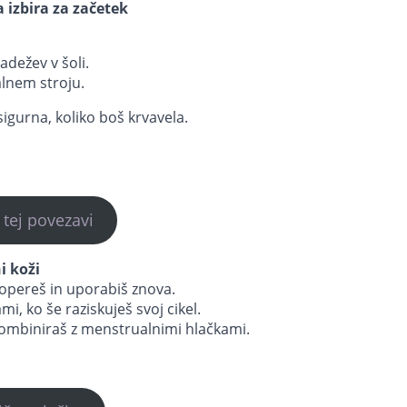
 izbira za začetek
dežev v šoli.
alnem stroju.
sigurna, koliko boš krvavela.
a tej povezavi
i koži
 opereš in uporabiš znova.
, ko še raziskuješ svoj cikel.
 kombiniraš z menstrualnimi hlačkami.