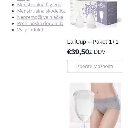
Menstrualna higiena
Menstrualna skodelica
Nepremočljive hlačke
Prehranska dopolnila
Vsi produkti
LaliCup – Paket 1+1
€
39,50
z DDV
Ta
Izberite Možnosti
izdelek
ima
več
različic.
Možnosti
lahko
izberete
na
strani
izdelka