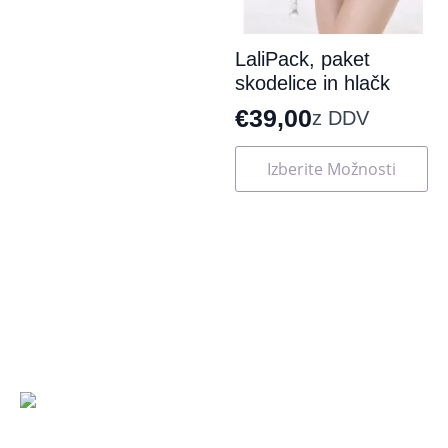
LaliPack, paket
skodelice in hlačk
€
39,00
z DDV
Ta
Izberite Možnosti
izdelek
ima
več
različic.
Možnosti
lahko
izberete
na
strani
izdelka