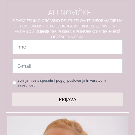
LALI NOVIČKE
S TABO ŽELIMO OBČASNO DELITI CELOVITE INFORMACIJE NA
TEMO MENSTRUACIJE, DRUGE VSEBINE ZA ZDRAVO IN
AKTIVNO ŽIVLJENJE TER POSEBNE PONUBE O KATERIH BOŠ
OBVEŠČENA PRVA.
Ime
*
Email
*
Strinjanje
Strinjam se s spošnimi pogoji poslovanja in varstvom
zasebnosti.
s
pogoji
PRIJAVA
*