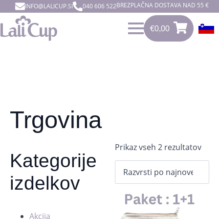
BREZPLAČNA DOSTAVA NAD 55 €
INFO@LALICUP.SI
040 606 522
€
0,00
0
€
0,00
Trgovina
Razv
Prikaz vseh 2 rezultatov
Kategorije
po
dat
izdelkov
Akcija