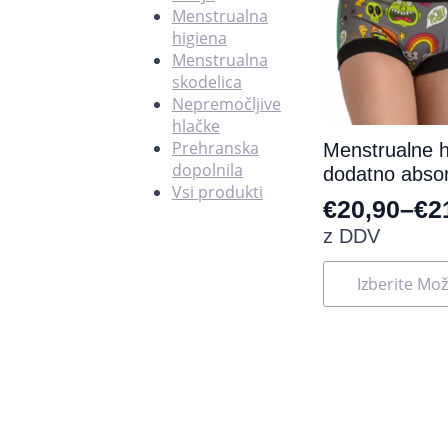
Menstrualna
higiena
Menstrualna
skodelica
Nepremočljive
hlačke
Prehranska
Menstrualne h
dopolnila
dodatno absor
Vsi produkti
€
20,90
–
€
2
Cenovni
z DDV
razpon:
Ta
Izberite Mož
od
izdelek
ima
€20,90
več
do
različic.
Možnosti
€21,45
lahko
izberete
na