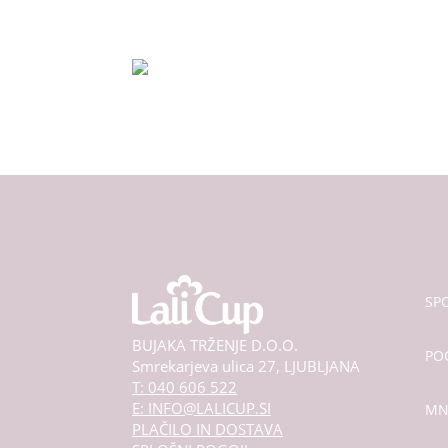
strani
izdelka
SPO
BUJAKA TRŽENJE D.O.O.
PO
Smrekarjeva ulica 27, LJUBLJANA
T: 040 606 522
E: INFO@LALICUP.SI
MN
PLAČILO IN DOSTAVA