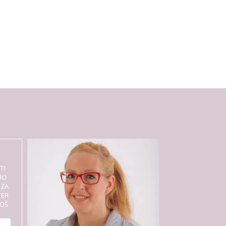
TI
MO
 ZA
TER
BOŠ