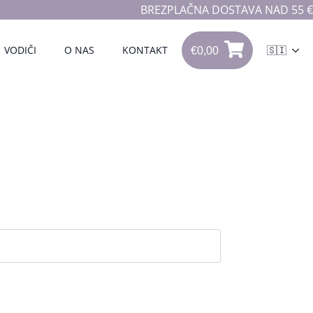
BREZPLAČNA DOSTAVA NAD 55 €
€
0,00
VODIČI
O NAS
KONTAKT
🇸🇮
0
€
0,00