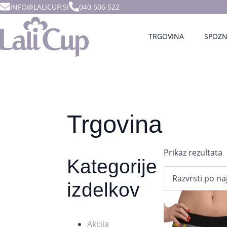
INFO@LALICUP.SI
040 606 522
TRGOVINA
SPOZN
Trgovina
Prikaz rezultata
Kategorije
izdelkov
Akcija