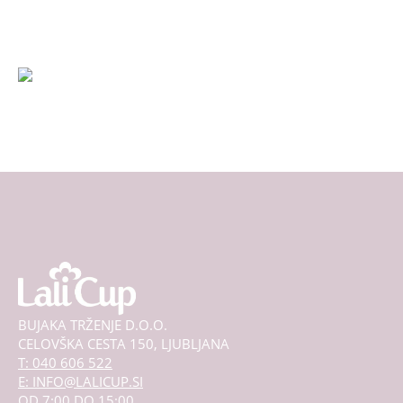
na
strani
izdelka
BUJAKA TRŽENJE D.O.O.
CELOVŠKA CESTA 150, LJUBLJANA
T: 040 606 522
E: INFO@LALICUP.SI
OD 7:00 DO 15:00