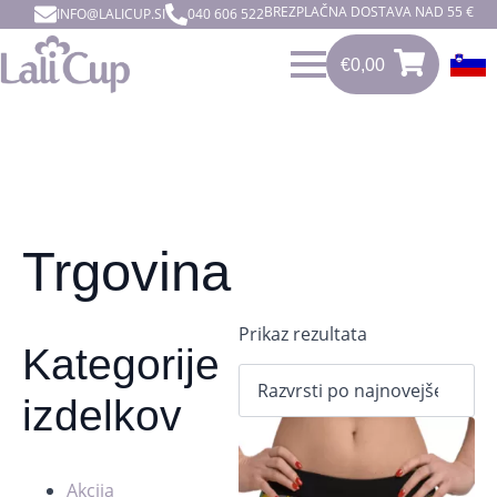
BREZPLAČNA DOSTAVA NAD 55 €
INFO@LALICUP.SI
040 606 522
€
0,00
0
€
0,00
Trgovina
Prikaz rezultata
Kategorije
izdelkov
Akcija