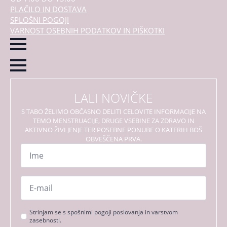
PLAČILO IN DOSTAVA
SPLOŠNI POGOJI
VARNOST OSEBNIH PODATKOV IN PIŠKOTKI
LALI NOVIČKE
S TABO ŽELIMO OBČASNO DELITI CELOVITE INFORMACIJE NA
TEMO MENSTRUACIJE, DRUGE VSEBINE ZA ZDRAVO IN
AKTIVNO ŽIVLJENJE TER POSEBNE PONUBE O KATERIH BOŠ
OBVEŠČENA PRVA.
Ime
*
Email
*
Strinjanje
Strinjam se s spošnimi pogoji poslovanja in varstvom
zasebnosti.
s