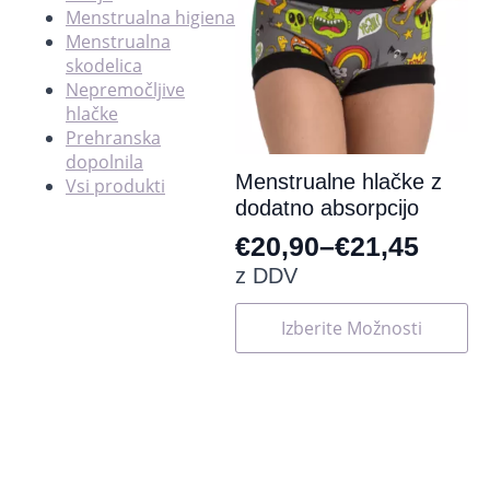
Menstrualna higiena
Menstrualna
skodelica
Nepremočljive
hlačke
Prehranska
dopolnila
Menstrualne hlačke z
Vsi produkti
dodatno absorpcijo
€
20,90
–
€
21,45
Cenovni
z DDV
razpon:
Ta
Izberite Možnosti
od
izdelek
ima
€20,90
več
do
različic.
Možnosti
€21,45
lahko
izberete