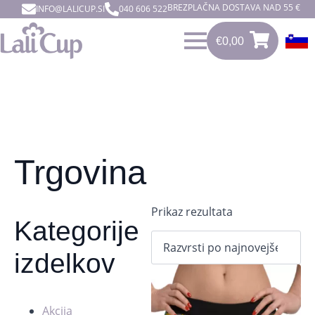
BREZPLAČNA DOSTAVA NAD 55 €
INFO@LALICUP.SI
040 606 522
€
0,00
0
€
0,00
Trgovina
Prikaz rezultata
Kategorije
izdelkov
Akcija