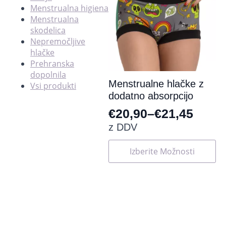
Menstrualna higiena
Menstrualna
skodelica
Nepremočljive
hlačke
Prehranska
dopolnila
Menstrualne hlačke z
Vsi produkti
dodatno absorpcijo
€
20,90
–
€
21,45
Cenovni
z DDV
razpon:
Ta
Izberite Možnosti
od
izdelek
ima
€20,90
več
do
različic.
Možnosti
€21,45
lahko
izberete