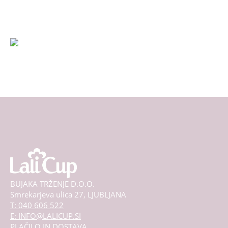
na
strani
izdelka
BUJAKA TRŽENJE D.O.O.
Smrekarjeva ulica 27, LJUBLJANA
T: 040 606 522
E: INFO@LALICUP.SI
PLAČILO IN DOSTAVA