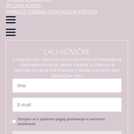
SPLOŠNI POGOJI
VARNOST OSEBNIH PODATKOV IN PIŠKOTKI
LALI NOVIČKE
S TABO ŽELIMO OBČASNO DELITI CELOVITE INFORMACIJE NA
TEMO MENSTRUACIJE, DRUGE VSEBINE ZA ZDRAVO IN
AKTIVNO ŽIVLJENJE TER POSEBNE PONUBE O KATERIH BOŠ
OBVEŠČENA PRVA.
Ime
*
Email
*
Strinjanje
Strinjam se s spošnimi pogoji poslovanja in varstvom
zasebnosti.
s
pogoji