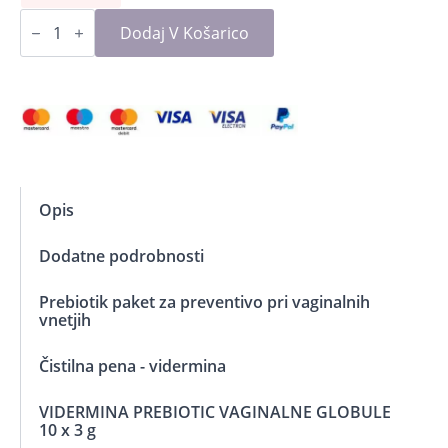
Vidermina
prebiotik
Dodaj V Košarico
paket
za
vaginalna
vnetja
-
preventiva
količina
Opis
Dodatne podrobnosti
Prebiotik paket za preventivo pri vaginalnih
vnetjih
Čistilna pena - vidermina
VIDERMINA PREBIOTIC VAGINALNE GLOBULE
10 x 3 g