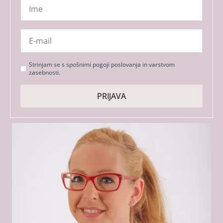
Ime
*
Email
*
Strinjanje
Strinjam se s spošnimi pogoji poslovanja in varstvom
zasebnosti.
s
pogoji
PRIJAVA
*