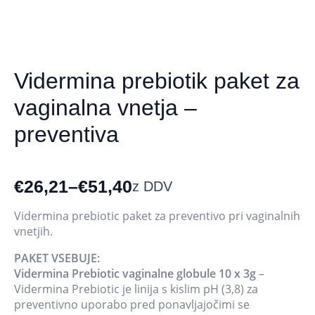
Vidermina prebiotik paket za
vaginalna vnetja –
preventiva
€
26,21
–
€
51,40
z DDV
Cenovni
razpon:
Vidermina prebiotic paket za preventivo pri vaginalnih
vnetjih.
od
€26,21
PAKET VSEBUJE:
Vidermina Prebiotic vaginalne globule 10 x 3g
–
do
Vidermina Prebiotic je linija s kislim pH (3,8) za
€51,40
preventivno uporabo pred ponavljajočimi se