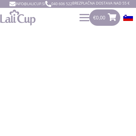
BREZPLAČNA DOSTAVA NAD 55 €
INFO@LALICUP.SI
040 606 522
€
0,00
0
€
0,00