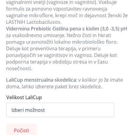
vaginalnimi vnetji (vaginoze in vaginitisi). Vsebuje
formulo za ponovno vzpostavitev ravnovesja
vaginalne mikroflore, krepi moč in dejavnost ženski že
LASTNIH Lactobacilusov.
Vidermina Prebiotic čistilna pena s kislim (3,0 -3,5) pH
za vsakodnevno umivanje. Nežno čisti in hkrati
pomaga uravnotežiti lokalno mikrobiološko floro.
Deluje kot preventivna terapija, v primeru
ponavljajočih se vaginitisov in vaginoz. Deluje kot
podporna terapija v obdobju stresa in v času
nosečnosti.
LaliCup menstrualna skodelica:
v kolikor jo že imate
doma, lahko izberete paket brez skodelice.
Velikost LaliCup
Počisti