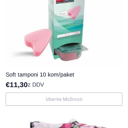
Soft tamponi 10 kom/paket
€
11,30
z DDV
Ta
Izberite Možnosti
izdelek
ima
več
različic.
Možnosti