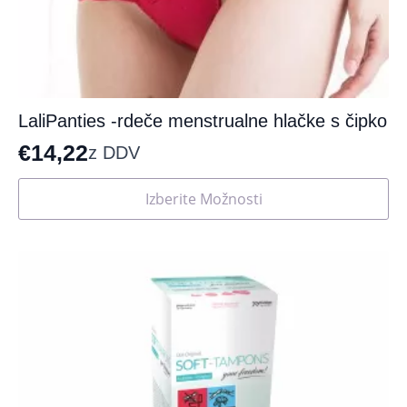
LaliPanties -rdeče menstrualne hlačke s čipko
€
14,22
z DDV
Ta
Izberite Možnosti
izdelek
ima
več
različic.
Možnosti
lahko
izberete
na
strani
izdelka