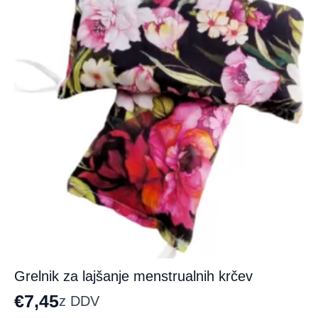
lahko
izberete
na
strani
izdelka
Grelnik za lajšanje menstrualnih krčev
€
7,45
z DDV