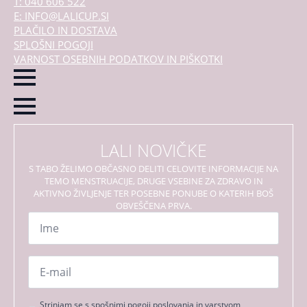
T: 040 606 522
E: INFO@LALICUP.SI
PLAČILO IN DOSTAVA
SPLOŠNI POGOJI
VARNOST OSEBNIH PODATKOV IN PIŠKOTKI
LALI NOVIČKE
S TABO ŽELIMO OBČASNO DELITI CELOVITE INFORMACIJE NA
TEMO MENSTRUACIJE, DRUGE VSEBINE ZA ZDRAVO IN
AKTIVNO ŽIVLJENJE TER POSEBNE PONUBE O KATERIH BOŠ
OBVEŠČENA PRVA.
Ime
*
Email
*
Strinjanje
Strinjam se s spošnimi pogoji poslovanja in varstvom