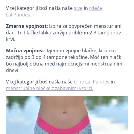
V tej kategoriji boš našla naše
sive
in
rdeče
LaliPanties
.
Zmerna vpojnost
: Izbira za povprečen mensturlani
dan. Te hlačke lahko zdržijo približno 2-3 tamponov
krvi.
Močna vpojnost
: Izjemno vpojne hlačke, ki lahko
zadržijo od 3 do 4 tampone tekočine. Moč teh hlačk
bo najbolj očitna med najmočnejšimi menstrualnimi
dnevi.
V tej kategoriji boš našla naše
črne LaliPanties
in
menstrualne hlačke z zabavnimi vzorci.