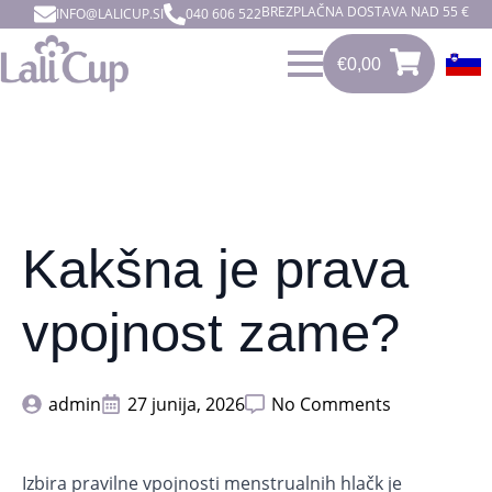
BREZPLAČNA DOSTAVA NAD 55 €
INFO@LALICUP.SI
040 606 522
€
0,00
0
€
0,00
Kakšna je prava
vpojnost zame?
admin
27 junija, 2026
No Comments
Izbira pravilne vpojnosti menstrualnih hlačk je