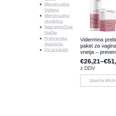
Menstrualna
higiena
Menstrualna
skodelica
Nepremočljive
hlačke
Prehranska
Vidermina prebi
dopolnila
paket za vagin
Vsi produkti
vnetja – preven
€
26,21
–
€
51
Cenovni
z DDV
razpon:
Ta
Izberite Možn
od
izdelek
ima
€26,21
več
do
različic.
Možnosti
€51,40
lahko