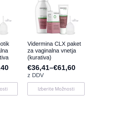
otik
Vidermina CLX paket
alna
za vaginalna vnetja
tiva
(kurativa)
,40
€
36,41
–
€
61,60
Cenovni
z DDV
razpon:
Ta
osti
Izberite Možnosti
od
izdelek
ima
€36,41
več
do
različic.
Možnosti
€61,60
lahko