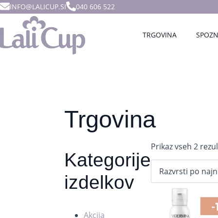
INFO@LALICUP.SI
040 606 522
TRGOVINA
SPOZN
Trgovina
Prikaz vseh 2 rezu
Kategorije
izdelkov
Akcija