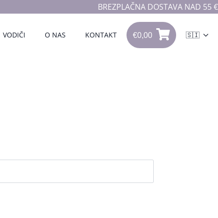
BREZPLAČNA DOSTAVA NAD 55 €
€
0,00
VODIČI
O NAS
KONTAKT
🇸🇮
0
€
0,00