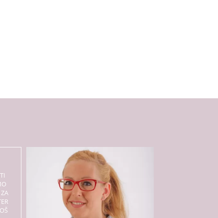
TI
MO
 ZA
TER
BOŠ