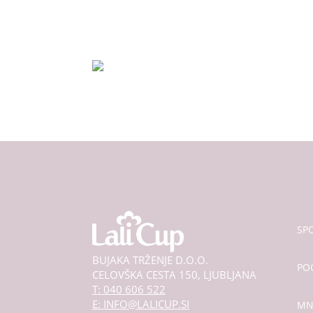
izberete
na
strani
izdelka
SPO
BUJAKA TRŽENJE D.O.O.
PO
CELOVŠKA CESTA 150, LJUBLJANA
T: 040 606 522
E: INFO@LALICUP.SI
MN