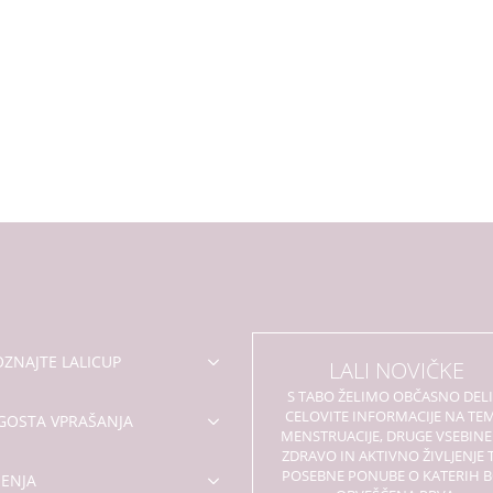
izberete
na
strani
izdelka
ZNAJTE LALICUP
LALI NOVIČKE
S TABO ŽELIMO OBČASNO DELI
CELOVITE INFORMACIJE NA TE
GOSTA VPRAŠANJA
MENSTRUACIJE, DRUGE VSEBINE
ZDRAVO IN AKTIVNO ŽIVLJENJE 
POSEBNE PONUBE O KATERIH 
ENJA