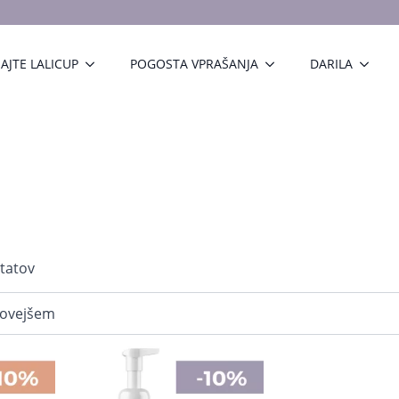
AJTE LALICUP
POGOSTA VPRAŠANJA
DARILA
Razvrščeno
ltatov
po
datumu