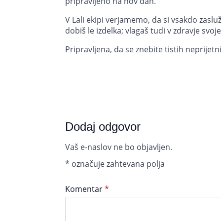
pripravljeno na nov dan.
V Lali ekipi verjamemo, da si vsakdo zasluži
dobiš le izdelka; vlagaš tudi v zdravje svo
Pripravljena, da se znebite tistih neprijetn
Dodaj odgovor
Vaš e-naslov ne bo objavljen.
*
označuje zahtevana polja
Komentar
*