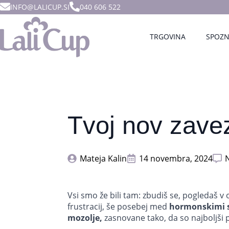
INFO@LALICUP.SI
040 606 522
TRGOVINA
SPOZN
Tvoj nov zavez
Mateja Kalin
14 novembra, 2024
Vsi smo že bili tam: zbudiš se, pogledaš v
frustracij, še posebej med
hormonskimi 
mozolje,
zasnovane tako, da so najboljši pr