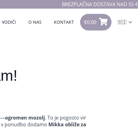
BREZPLAČNA DOSTAVA NAD 55 €
€
0,00
VODIČI
O NAS
KONTAKT
🇸🇮
0
€
0,00
am!
ži—
ogromen mozolj
. To je pogosto vir
 da v ponudbo dodamo
Mikka obliže za