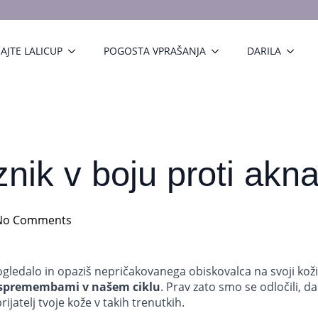
AJTE LALICUP
POGOSTA VPRAŠANJA
DARILA
nik v boju proti akn
No Comments
 ogledalo in opaziš nepričakovanega obiskovalca na svoji ko
spremembami v našem ciklu
. Prav zato smo se odločili,
ijatelj tvoje kože v takih trenutkih.