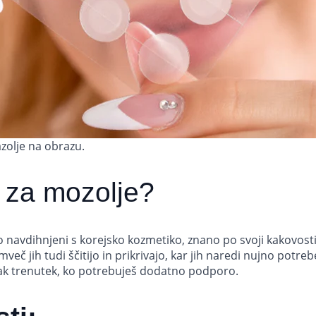
azolje na obrazu.
i za mozolje?
so navdihnjeni s korejsko kozmetiko, znano po svoji kakovosti i
več jih tudi ščitijo in prikrivajo, kar jih naredi nujno potre
ak trenutek, ko potrebuješ dodatno podporo.