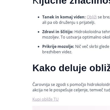
K
ljučne značilnos
Tanek in komaj viden:
Obliži
se brez
ali pa ob druženju s prijatelji.
Zdravi in ščitijo:
Hidrokoloidna tehnol
mozoljev. To ustvarja optimalno okolj
Prikrije mozolje:
Nič več skrbi glede 
brezhiben videz.
Kako deluje obli
Čarovnija se zgodi s pomočjo hidrokoloidne
akcija ne le pospešuje celjenje, temveč tu
Kupi obliže TU