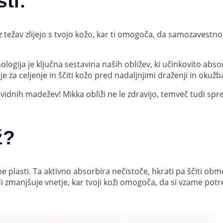
ti:
 težav zlijejo s tvojo kožo, kar ti omogoča, da samozavestno 
ogija je ključna sestavina naših obližev, ki učinkovito absor
e za celjenje in ščiti kožo pred nadaljnjimi draženji in okužb
vidnih madežev! Mikka obliži ne le zdravijo, temveč tudi spret
ž?
 plasti. Ta aktivno absorbira nečistoče, hkrati pa ščiti obmo
di zmanjšuje vnetje, kar tvoji koži omogoča, da si vzame pot