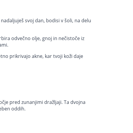
nadaljuješ svoj dan, bodisi v šoli, na delu
bira odvečno olje, gnoj in nečistoče iz
ami.
no prikrivajo akne, kar tvoji koži daje
čje pred zunanjimi dražljaji. Ta dvojna
reben oddih.