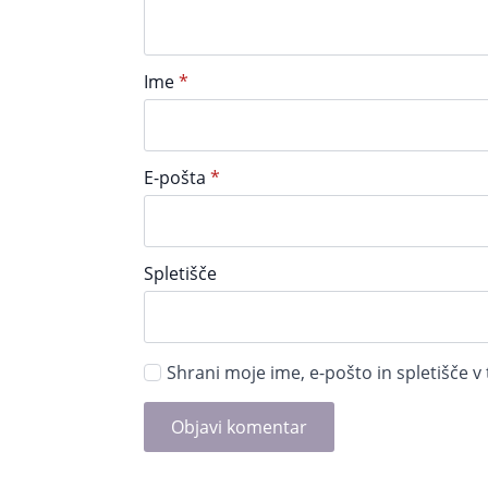
Ime
*
E-pošta
*
Spletišče
Shrani moje ime, e-pošto in spletišče v