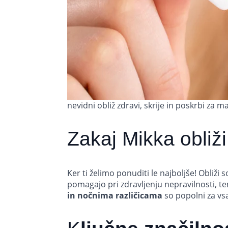
nevidni obliž zdravi, skrije in poskrbi za m
Zakaj Mikka obliž
Ker ti želimo ponuditi le najboljše! Obliži 
pomagajo pri zdravljenju nepravilnosti, tem
in nočnima različicama
so popolni za vs