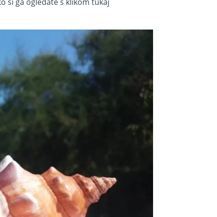
 si ga ogledate s klikom tukaj