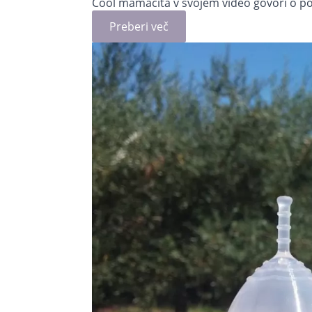
Cool mamacita v svojem video govori o pog
Preberi več