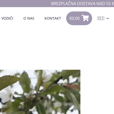
BREZPLAČNA DOSTAVA NAD 55 €
€
0,00
VODIČI
O NAS
KONTAKT
🇸🇮
0
€
0,00