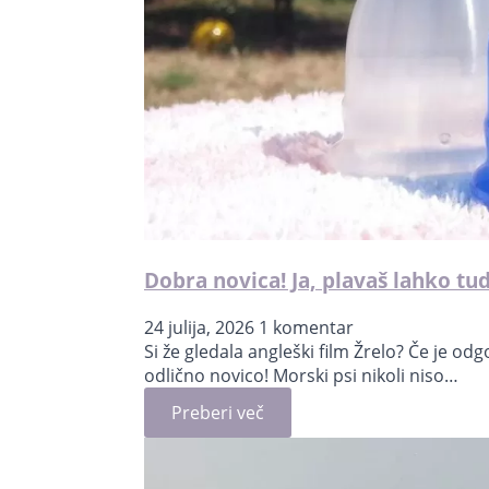
Dobra novica! Ja, plavaš lahko tu
24 julija, 2026
1 komentar
Si že gledala angleški film Žrelo? Če je o
odlično novico! Morski psi nikoli niso…
Preberi več