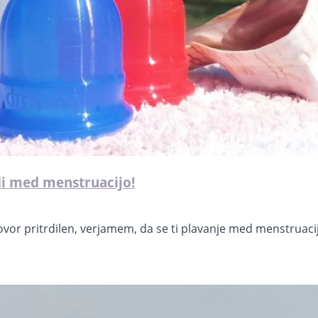
di med menstruacijo!
dgovor pritrdilen, verjamem, da se ti plavanje med menstruaci