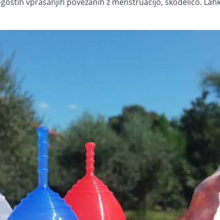
ostih vprašanjih povezanih z menstruacijo, skodelico. Lahko