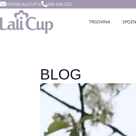
INFO@LALICUP.SI
040 606 522
TRGOVINA
SPOZN
BLOG