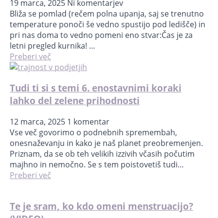
19 marca, 2025
Ni komentarjev
Bliža se pomlad (rečem polna upanja, saj se trenutno
temperature ponoči še vedno spustijo pod ledišče) in
pri nas doma to vedno pomeni eno stvar:Čas je za
letni pregled kurnika! …
Preberi več
Tudi ti si s temi 6. enostavnimi koraki
lahko del zelene prihodnosti
12 marca, 2025
1 komentar
Vse več govorimo o podnebnih spremembah,
onesnaževanju in kako je naš planet preobremenjen.
Priznam, da se ob teh velikih izzivih včasih počutim
majhno in nemočno. Se s tem poistovetiš tudi…
Preberi več
Te je sram, ko kdo omeni menstruacijo?