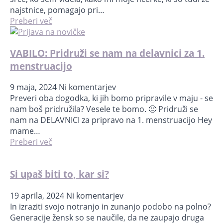
najstnice, pomagajo pri…
Preberi več
VABILO: Pridruži se nam na delavnici za 1.
menstruacijo
9 maja, 2024
Ni komentarjev
Preveri oba dogodka, ki jih bomo pripravile v maju - se
nam boš pridružila? Vesele te bomo. 🙂 Pridruži se
nam na DELAVNICI za pripravo na 1. menstruacijo Hey
mame…
Preberi več
Si upaš biti to, kar si?
19 aprila, 2024
Ni komentarjev
In izraziti svojo notranjo in zunanjo podobo na polno?
Generacije žensk so se naučile, da ne zaupajo druga