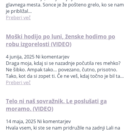
glavnega mesta. Sonce je že pošteno grelo, ko se nam
je približal…
Preberi več
Moški hodijo po luni, ženske hodimo po
robu izgorelosti (VIDEO)
4 junija, 2025
Ni komentarjev
Draga moja, kdaj si se nazadnje počutila res mehko?
Ne šibko. Ampak tako… povezano, čutno, prisotno.
Tako, kot da si zopet ti. Če ne veš, kdaj točno je bil ta…
Preberi več
Telo ni naš sovražnik. Le poslušati ga
moramo. (VIDEO)
14 maja, 2025
Ni komentarjev
Hvala vsem, ki ste se nam pridružile na zadnji Lali na