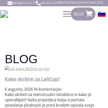
BREZPLAČNA DOSTAVA NAD 55 €
INFO@LALICUP.SI
040 606 522
€
0,00
0
€
0,00
BLOG
Kako skrbim za LaliCup?
6 avgusta, 2026
Ni komentarjev
Kako skrbeti za menstrualni skodelico in kako jo
uporabljati?⁣ Naša prijateljica Katja iz portala
zavedanje plodnosti je pred kratkim opisala svojo