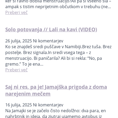
ker si ravno dobila menstruacijo?Ali pa si vseeno šla –
ampak s tistim neprijetnim občutkom v trebuhu (ne…
Preberi več
Solo potovanja // Lali na kavi (VIDEO)
26 julija, 2025
Ni komentarjev
Ko se znajdeš sredi puščave v Namibiji.Brez tuša. Brez
postelje. Brez signala.In sredi vsega tega – z
menstruacijo. Bi paničarila? Ali bi si rekla: “No, pa
gremo.” To je ena…
Preberi več
Saj ni res, pa je! Jamajška prigoda z doma
narejenim mečem
16 julija, 2025
Ni komentarjev
Na Jamajki se je začelo čisto nedolžno: dva para, en
nahrbtnik in ideja, da zjutraj ujamemo avtobus iz