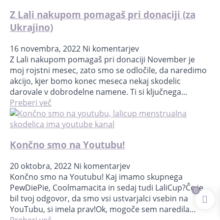
Z Lali nakupom pomagaš pri donaciji (za
Ukrajino)
16 novembra, 2022
Ni komentarjev
Z Lali nakupom pomagaš pri donaciji November je
moj rojstni mesec, zato smo se odločile, da naredimo
akcijo, kjer bomo konec meseca nekaj skodelic
darovale v dobrodelne namene. Ti si ključnega…
Preberi več
Končno smo na Youtubu!
20 oktobra, 2022
Ni komentarjev
Končno smo na Youtubu! Kaj imamo skupnega
PewDiePie, Coolmamacita in sedaj tudi LaliCup?Če je
0
bil tvoj odgovor, da smo vsi ustvarjalci vsebin na
YouTubu, si imela prav!Ok, mogoče sem naredila…