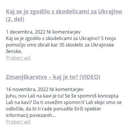
Kaj se je zgodilo s skodelicami za Ukrajino
(2. del)
1 decembra, 2022
Ni komentarjev
Kaj se je zgodilo s skodelicami za Ukrajino? S tvojo
pomočjo smo zbrali kar 35 skodelic za Ukrajinske
ženske.
Preberi več
Zmanjškarstvo – kaj je to? (VIDEO)
16 novembra, 2022
Ni komentarjev
Juhu, nov Lali na kavi je tu! Se še spomniš koncepta
Lali na kavi? Da ti osvežim spomin:V Lali ekipi smo se
odločile, da bi ti rade ponudile širši spekter
informacij povezanih…
Preberi več