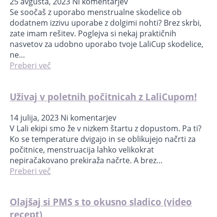
25 avgusta, 2023
Ni komentarjev
Se soočaš z uporabo menstrualne skodelice ob
dodatnem izzivu uporabe z dolgimi nohti? Brez skrbi,
zate imam rešitev. Poglejva si nekaj praktičnih
nasvetov za udobno uporabo tvoje LaliCup skodelice,
ne…
Preberi več
Uživaj v poletnih počitnicah z LaliCupom!
14 julija, 2023
Ni komentarjev
V Lali ekipi smo že v nizkem štartu z dopustom. Pa ti?
Ko se temperature dvigajo in se oblikujejo načrti za
počitnice, menstruacija lahko velikokrat
nepiračakovano prekiraža načrte. A brez…
Preberi več
Olajšaj si PMS s to okusno sladico (video
recept)