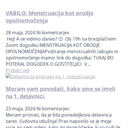
VABILO: Menstruacija kot orodje
opolnomočenja
28 maja, 2024
Ni komentarjev
Hej! A se vidimo danes? 🙂 Ob 19h na brezplačnem
Zoom dogodku:MENSTRUACIJA KOT ORODJE
OPOLNOMOČENJAPodiranje menstrualnih tabujev in
opolnomočenje mamic link do dogodka: TUKAJ BO
POTEKAL DOGODEK O GOSTITELJICI V…
Preberi več
Moram vam povedati, kako smo se imeli
na 1. delavnici.
23 maja, 2024
Ni komentarjev
Moram priznati, da je bila ponedeljkova delavnica
zares čudovita izkušnja! Prav naponilo se je moje
srce, ko sem videla, kako mi moje hčerke, ki so tudi že