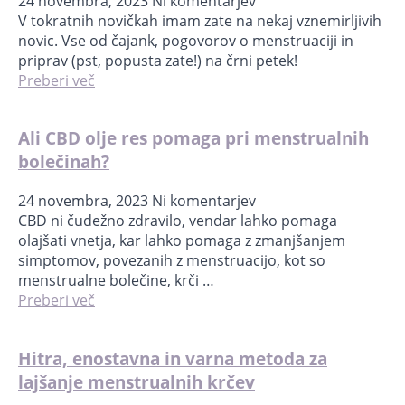
24 novembra, 2023
Ni komentarjev
V tokratnih novičkah imam zate na nekaj vznemirljivih
novic. Vse od čajank, pogovorov o menstruaciji in
priprav (pst, popusta zate!) na črni petek!
Preberi več
Ali CBD olje res pomaga pri menstrualnih
bolečinah?
24 novembra, 2023
Ni komentarjev
CBD ni čudežno zdravilo, vendar lahko pomaga
olajšati vnetja, kar lahko pomaga z zmanjšanjem
simptomov, povezanih z menstruacijo, kot so
menstrualne bolečine, krči …
Preberi več
Hitra, enostavna in varna metoda za
lajšanje menstrualnih krčev