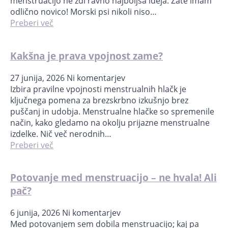
menstruacijo ne zdi ravno najboljša ideja. Zate imam
odlično novico! Morski psi nikoli niso…
Preberi več
Kakšna je prava vpojnost zame?
27 junija, 2026
Ni komentarjev
Izbira pravilne vpojnosti menstrualnih hlačk je
ključnega pomena za brezskrbno izkušnjo brez
puščanj in udobja. Menstrualne hlačke so spremenile
način, kako gledamo na okolju prijazne menstrualne
izdelke. Nič več nerodnih…
Preberi več
Potovanje med menstruacijo – ne hvala! Ali
pač?
6 junija, 2026
Ni komentarjev
Med potovanjem sem dobila menstruacijo; kaj pa