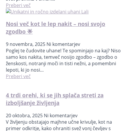
Preberi več
Nosi več kot le lep nakit – nosi svojo
zgodbo 🌟
9 novembra, 2025
Ni komentarjev
Poglej te čudovite uhane! Te spominjajo na kaj? Niso
samo kos nakita, temveč nosijo zgodbo – zgodbo o
ženskosti, notranji moči in tisti nežni, a pomembni
lepoti, ki jo nosi…
Preberi več
4 trdi orehi, ki se jih splača streti za
izboljšanje življenja
20 oktobra, 2025
Ni komentarjev
V življenju obstajajo majhne učne krivulje, kot na
primer odkritje, kako ohraniti svež vonj čevljev s