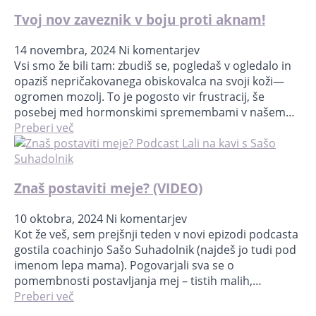
Tvoj nov zaveznik v boju proti aknam!
14 novembra, 2024
Ni komentarjev
Vsi smo že bili tam: zbudiš se, pogledaš v ogledalo in
opaziš nepričakovanega obiskovalca na svoji koži—
ogromen mozolj. To je pogosto vir frustracij, še
posebej med hormonskimi spremembami v našem…
Preberi več
Znaš postaviti meje? (VIDEO)
10 oktobra, 2024
Ni komentarjev
Kot že veš, sem prejšnji teden v novi epizodi podcasta
gostila coachinjo Sašo Suhadolnik (najdeš jo tudi pod
imenom lepa mama). Pogovarjali sva se o
pomembnosti postavljanja mej – tistih malih,…
Preberi več