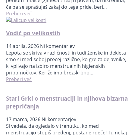
perilom “malce (z)meša”? Naj ti povem, da nisi edina,
če pa se sprašuješ zakaj do tega pride, beri…
Preberi več
Vodič po velikostih
14 aprila, 2026
Ni komentarjev
Lepota se skriva v različnosti in tudi ženske in dekleta
smo si med seboj precej različne, ko gre za dejavnike,
ki vplivajo na izbiro menstrualnih higienskih
pripomočkov. Ker želimo brezskrbno…
Preberi več
Stari Grki o menstruaciji in njihova bizarna
prepričanja
17 marca, 2026
Ni komentarjev
Si vedela, da ogledalo v trenutku, ko med
menstruacijo stopiš predenj, postane rdeče! Tu nekaj