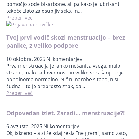
pomočjo sode bikarbone, ali pa kako je lubrikant
tekoče zlato za osupljiv seks. In…
Preberi več
Tvoj prvi vodič skozi menstruacijo – brez
panike, z veliko podpore
10 oktobra, 2025
Ni komentarjev
Prva menstruacija je lahko mešanica vsega: malo
strahu, malo radovednosti in veliko vprašanj. To je
popolnoma normalno. Nič ni narobe s tabo, nisi
čudna – to je preprosto znak, da…
Preberi več
Odpovedan izlet. Zaradi… menstruacije?!
6 avgusta, 2025
Ni komentarjev
Ok, iskreno – a si že kdaj rekla "ne grem", samo zato,