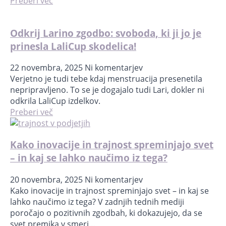
Preberi več
Odkrij Larino zgodbo: svoboda, ki ji jo je
prinesla LaliCup skodelica!
22 novembra, 2025
Ni komentarjev
Verjetno je tudi tebe kdaj menstruacija presenetila
nepripravljeno. To se je dogajalo tudi Lari, dokler ni
odkrila LaliCup izdelkov.
Preberi več
Kako inovacije in trajnost spreminjajo svet
– in kaj se lahko naučimo iz tega?
20 novembra, 2025
Ni komentarjev
Kako inovacije in trajnost spreminjajo svet – in kaj se
lahko naučimo iz tega? V zadnjih tednih mediji
poročajo o pozitivnih zgodbah, ki dokazujejo, da se
svet premika v smeri…