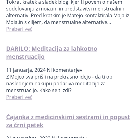
Tokrat kratek a sladek blog, kjer ti povem o našem
sodelovanju z moia.in. in predstavitvi menstrualnih
alternativ. Pred kratkim je Matejo kontaktirala Maja iz
Moia.in s ciljem, da menstrualne alternative…
Preberi več
DARILO: Meditacija za lahkotno
menstruacijo
11 januarja, 2024
Ni komentarjev
Z Mojco sva prišli na prekrasno idejo - da ti ob
naslednjem nakupu podariva meditacijo za
menstruacijo. Kako se ti zdi?
Preberi več
Čajanka z medicinskimi sestrami in popust
za črni petek