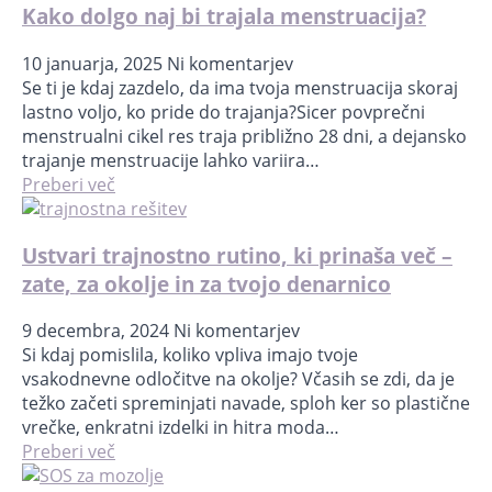
Kako dolgo naj bi trajala menstruacija?
10 januarja, 2025
Ni komentarjev
Se ti je kdaj zazdelo, da ima tvoja menstruacija skoraj
lastno voljo, ko pride do trajanja?Sicer povprečni
menstrualni cikel res traja približno 28 dni, a dejansko
trajanje menstruacije lahko variira…
Preberi več
Ustvari trajnostno rutino, ki prinaša več –
zate, za okolje in za tvojo denarnico
9 decembra, 2024
Ni komentarjev
Si kdaj pomislila, koliko vpliva imajo tvoje
vsakodnevne odločitve na okolje? Včasih se zdi, da je
težko začeti spreminjati navade, sploh ker so plastične
vrečke, enkratni izdelki in hitra moda…
Preberi več