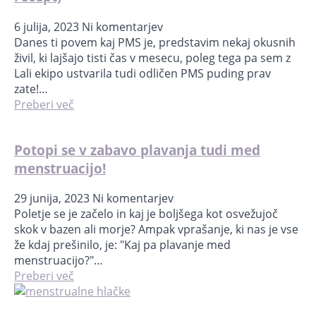
6 julija, 2023
Ni komentarjev
Danes ti povem kaj PMS je, predstavim nekaj okusnih
živil, ki lajšajo tisti čas v mesecu, poleg tega pa sem z
Lali ekipo ustvarila tudi odličen PMS puding prav
zate!…
Preberi več
Potopi se v zabavo plavanja tudi med
menstruacijo!
29 junija, 2023
Ni komentarjev
Poletje se je začelo in kaj je boljšega kot osvežujoč
skok v bazen ali morje? Ampak vprašanje, ki nas je vse
že kdaj prešinilo, je: "Kaj pa plavanje med
menstruacijo?"…
Preberi več