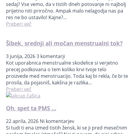
sedaj? Vse vemo, da v tistih dneh potovanje ni najbolj
prijetno niti priročno. Ampak malo nelagodja nas pa
res ne bo ustavilo! Kajne?…
Preberi več
Šibek, srednji ali močan menstrualni tok?
3 junija, 2026
3 komentarji
Kot uporabnica menstrualne skodelice si verjetno
precej podkovana o tem koliko krvi tvoje telo
proizvede med menstruacijo. Toda kaj bi rekla, če bi te
prosila, da pojasniš, kakšna je razlika…
Preberi več
Oh, spet ta PMS …
22 aprila, 2026
Ni komentarjev
Si tudi ti ena izmed tistih žensk, ki se ji pred mesečnim