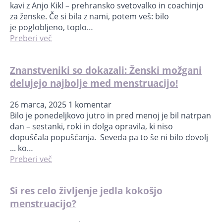
kavi z Anjo Kikl – prehransko svetovalko in coachinjo
za ženske. Če si bila z nami, potem veš: bilo
je poglobljeno, toplo…
Preberi več
Znanstveniki so dokazali: Ženski možgani
delujejo najbolje med menstruacijo!
26 marca, 2025
1 komentar
Bilo je ponedeljkovo jutro in pred menoj je bil natrpan
dan – sestanki, roki in dolga opravila, ki niso
dopuščala popuščanja. Seveda pa to še ni bilo dovolj
... ko…
Preberi več
Si res celo življenje jedla kokošjo
menstruacijo?