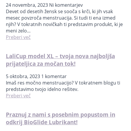
24 novembra, 2023
Ni komentarjev
Devet od desetih žensk se sooča s krči, ki jih vsak
mesec povzroča menstruacija. Si tudi ti ena izmed
njih? V tokratnih novičkah ti predstavim produkt, ki je
meni zelo…
Preberi več
LaliCup model XL – tvoja nova najboljša
prijateljica za močan tok!
5 oktobra, 2023
1 komentar
Imaš res močno menstruacijo? V tokratnem blogu ti
predstavimo tvojo idelno rešitev.
Preberi več
Praznuj z nami s posebnim popustom in
odkrij BioGlide Lubrikant!