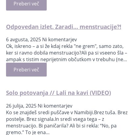
Preberi več
Odpovedan izlet. Zaradi… menstruacije?!
6 avgusta, 2025
Ni komentarjev
Ok, iskreno – a si že kdaj rekla "ne grem", samo zato,
ker si ravno dobila menstruacijo?Ali pa si vseeno šla –
ampak s tistim neprijetnim občutkom v trebuhu (ne…
Preberi več
Solo potovanja // Lali na kavi (VIDEO)
26 julija, 2025
Ni komentarjev
Ko se znajdeš sredi puščave v Namibiji.Brez tuša. Brez
postelje. Brez signala.In sredi vsega tega – z
menstruacijo. Bi paničarila? Ali bi si rekla: “No, pa
gremo.” To je ena…