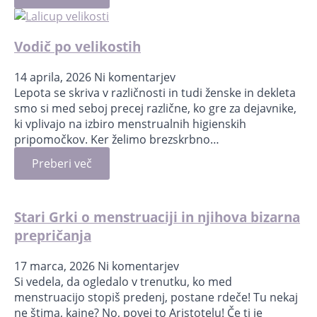
Vodič po velikostih
14 aprila, 2026
Ni komentarjev
Lepota se skriva v različnosti in tudi ženske in dekleta
smo si med seboj precej različne, ko gre za dejavnike,
ki vplivajo na izbiro menstrualnih higienskih
pripomočkov. Ker želimo brezskrbno…
Preberi več
Stari Grki o menstruaciji in njihova bizarna
prepričanja
17 marca, 2026
Ni komentarjev
Si vedela, da ogledalo v trenutku, ko med
menstruacijo stopiš predenj, postane rdeče! Tu nekaj
ne štima, kajne? No, povej to Aristotelu! Če ti je