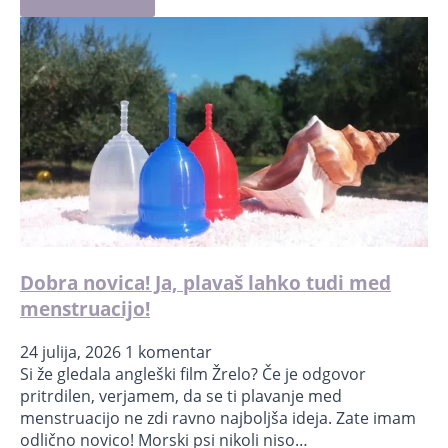
Dobra novica! Ja, plavaš lahko tudi med
menstruacijo!
24 julija, 2026
1 komentar
Si že gledala angleški film Žrelo? Če je odgovor
pritrdilen, verjamem, da se ti plavanje med
menstruacijo ne zdi ravno najboljša ideja. Zate imam
odlično novico! Morski psi nikoli niso…