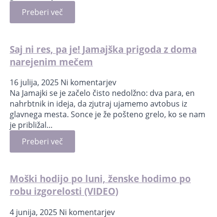
Preberi več
Saj ni res, pa je! Jamajška prigoda z doma
narejenim mečem
16 julija, 2025
Ni komentarjev
Na Jamajki se je začelo čisto nedolžno: dva para, en
nahrbtnik in ideja, da zjutraj ujamemo avtobus iz
glavnega mesta. Sonce je že pošteno grelo, ko se nam
je približal…
Preberi več
Moški hodijo po luni, ženske hodimo po
robu izgorelosti (VIDEO)
4 junija, 2025
Ni komentarjev