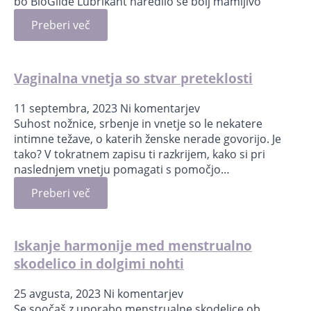
bo BioGlide Lubrikant naredilo še bolj mamljivo
Preberi več
Vaginalna vnetja so stvar preteklosti
11 septembra, 2023
Ni komentarjev
Suhost nožnice, srbenje in vnetje so le nekatere
intimne težave, o katerih ženske nerade govorijo. Je
tako? V tokratnem zapisu ti razkrijem, kako si pri
naslednjem vnetju pomagati s pomočjo…
Preberi več
Iskanje harmonije med menstrualno
skodelico in dolgimi nohti
25 avgusta, 2023
Ni komentarjev
Se soočaš z uporabo menstrualne skodelice ob