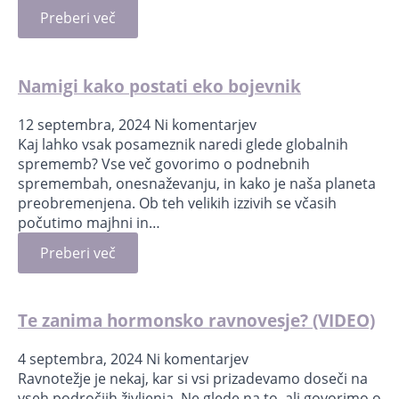
Preberi več
Namigi kako postati eko bojevnik
12 septembra, 2024
Ni komentarjev
Kaj lahko vsak posameznik naredi glede globalnih
sprememb? Vse več govorimo o podnebnih
spremembah, onesnaževanju, in kako je naša planeta
preobremenjena. Ob teh velikih izzivih se včasih
počutimo majhni in…
Preberi več
Te zanima hormonsko ravnovesje? (VIDEO)
4 septembra, 2024
Ni komentarjev
Ravnotežje je nekaj, kar si vsi prizadevamo doseči na
vseh področjih življenja. Ne glede na to, ali govorimo o