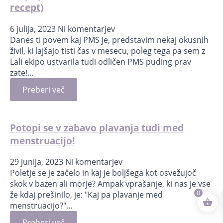
recept)
6 julija, 2023
Ni komentarjev
Danes ti povem kaj PMS je, predstavim nekaj okusnih
živil, ki lajšajo tisti čas v mesecu, poleg tega pa sem z
Lali ekipo ustvarila tudi odličen PMS puding prav
zate!…
Preberi več
Potopi se v zabavo plavanja tudi med
menstruacijo!
29 junija, 2023
Ni komentarjev
Poletje se je začelo in kaj je boljšega kot osvežujoč
skok v bazen ali morje? Ampak vprašanje, ki nas je vse
0
že kdaj prešinilo, je: "Kaj pa plavanje med
menstruacijo?"…
Preberi več