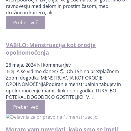
ravnovesju med delom in prostim časom, med
družino in kariero, ali…
Preberi več
VABILO: Menstruacija kot orodje
opolnomočenja
28 maja, 2024
Ni komentarjev
Hej! A se vidimo danes? 🙂 Ob 19h na brezplačnem
Zoom dogodku:MENSTRUACIJA KOT ORODJE
OPOLNOMOČENJAPodiranje menstrualnih tabujev in
opolnomočenje mamic link do dogodka: TUKAJ BO
POTEKAL DOGODEK O GOSTITELJICI V…
Preberi več
Moram vam povedati, kako smo se imeli