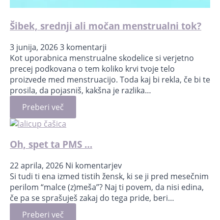
Šibek, srednji ali močan menstrualni tok?
3 junija, 2026
3 komentarji
Kot uporabnica menstrualne skodelice si verjetno
precej podkovana o tem koliko krvi tvoje telo
proizvede med menstruacijo. Toda kaj bi rekla, če bi te
prosila, da pojasniš, kakšna je razlika…
Preberi več
Oh, spet ta PMS …
22 aprila, 2026
Ni komentarjev
Si tudi ti ena izmed tistih žensk, ki se ji pred mesečnim
perilom “malce (z)meša”? Naj ti povem, da nisi edina,
če pa se sprašuješ zakaj do tega pride, beri…
Preberi več