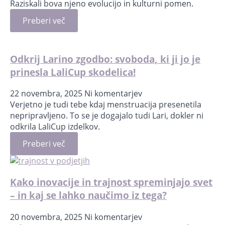
Raziskali bova njeno evolucijo in kulturni pomen.
Preberi več
Odkrij Larino zgodbo: svoboda, ki ji jo je
prinesla LaliCup skodelica!
22 novembra, 2025
Ni komentarjev
Verjetno je tudi tebe kdaj menstruacija presenetila
nepripravljeno. To se je dogajalo tudi Lari, dokler ni
odkrila LaliCup izdelkov.
Preberi več
Kako inovacije in trajnost spreminjajo svet
– in kaj se lahko naučimo iz tega?
20 novembra, 2025
Ni komentarjev