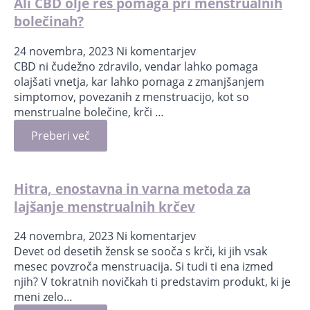
Ali CBD olje res pomaga pri menstrualnih
bolečinah?
24 novembra, 2023
Ni komentarjev
CBD ni čudežno zdravilo, vendar lahko pomaga
olajšati vnetja, kar lahko pomaga z zmanjšanjem
simptomov, povezanih z menstruacijo, kot so
menstrualne bolečine, krči …
Preberi več
Hitra, enostavna in varna metoda za
lajšanje menstrualnih krčev
24 novembra, 2023
Ni komentarjev
Devet od desetih žensk se sooča s krči, ki jih vsak
mesec povzroča menstruacija. Si tudi ti ena izmed
njih? V tokratnih novičkah ti predstavim produkt, ki je
meni zelo…