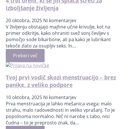
4 trdi orehi, ki se jih splača streti za
izboljšanje življenja
20 oktobra, 2025
Ni komentarjev
V življenju obstajajo majhne učne krivulje, kot na
primer odkritje, kako ohraniti svež vonj čevljev s
pomočjo sode bikarbone, ali pa kako je lubrikant
tekoče zlato za osupljiv seks. In…
Preberi več
Tvoj prvi vodič skozi menstruacijo – brez
panike, z veliko podpore
10 oktobra, 2025
Ni komentarjev
Prva menstruacija je lahko mešanica vsega: malo
strahu, malo radovednosti in veliko vprašanj. To je
popolnoma normalno. Nič ni narobe s tabo, nisi
čudna – to je preprosto znak, da…