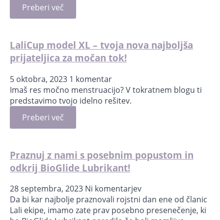
Preberi več
LaliCup model XL – tvoja nova najboljša
prijateljica za močan tok!
5 oktobra, 2023
1 komentar
Imaš res močno menstruacijo? V tokratnem blogu ti
predstavimo tvojo idelno rešitev.
Preberi več
Praznuj z nami s posebnim popustom in
odkrij BioGlide Lubrikant!
28 septembra, 2023
Ni komentarjev
Da bi kar najbolje praznovali rojstni dan ene od članic
Lali ekipe, imamo zate prav posebno presenečenje, ki