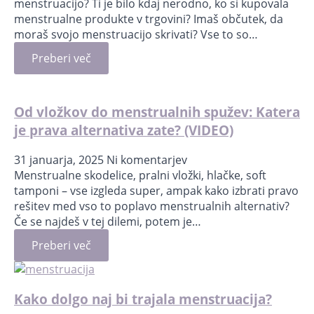
menstruacijo? Ti je bilo kdaj nerodno, ko si kupovala
menstrualne produkte v trgovini? Imaš občutek, da
moraš svojo menstruacijo skrivati? Vse to so…
Preberi več
Od vložkov do menstrualnih spužev: Katera
je prava alternativa zate? (VIDEO)
31 januarja, 2025
Ni komentarjev
Menstrualne skodelice, pralni vložki, hlačke, soft
tamponi – vse izgleda super, ampak kako izbrati pravo
rešitev med vso to poplavo menstrualnih alternativ?
Če se najdeš v tej dilemi, potem je…
Preberi več
Kako dolgo naj bi trajala menstruacija?