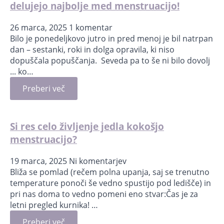
delujejo najbolje med menstruacijo!
26 marca, 2025
1 komentar
Bilo je ponedeljkovo jutro in pred menoj je bil natrpan
dan – sestanki, roki in dolga opravila, ki niso
dopuščala popuščanja. Seveda pa to še ni bilo dovolj
... ko…
Preberi več
Si res celo življenje jedla kokošjo
menstruacijo?
19 marca, 2025
Ni komentarjev
Bliža se pomlad (rečem polna upanja, saj se trenutno
temperature ponoči še vedno spustijo pod ledišče) in
pri nas doma to vedno pomeni eno stvar:Čas je za
letni pregled kurnika! …
Preberi več