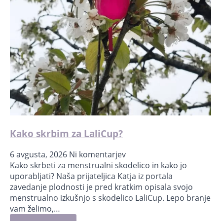
Kako skrbim za LaliCup?
6 avgusta, 2026
Ni komentarjev
Kako skrbeti za menstrualni skodelico in kako jo
uporabljati?⁣ Naša prijateljica Katja iz portala
zavedanje plodnosti je pred kratkim opisala svojo
menstrualno izkušnjo s skodelico LaliCup. Lepo branje
vam želimo,…