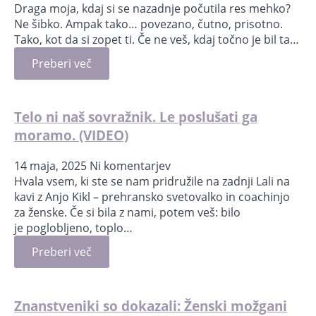
Draga moja, kdaj si se nazadnje počutila res mehko?
Ne šibko. Ampak tako… povezano, čutno, prisotno.
Tako, kot da si zopet ti. Če ne veš, kdaj točno je bil ta…
Preberi več
Telo ni naš sovražnik. Le poslušati ga
moramo. (VIDEO)
14 maja, 2025
Ni komentarjev
Hvala vsem, ki ste se nam pridružile na zadnji Lali na
kavi z Anjo Kikl – prehransko svetovalko in coachinjo
za ženske. Če si bila z nami, potem veš: bilo
je poglobljeno, toplo…
Preberi več
Znanstveniki so dokazali: Ženski možgani