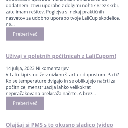
dodatnem izzivu uporabe z dolgimi nohti? Brez skrbi,
zate imam rešitev. Poglejva si nekaj praktičnih
nasvetov za udobno uporabo tvoje LaliCup skodelice,
ne…
Preberi več
Uživaj v poletnih počitnicah z LaliCupom!
14 julija, 2023
Ni komentarjev
V Lali ekipi smo že v nizkem štartu z dopustom. Pa ti?
Ko se temperature dvigajo in se oblikujejo načrti za
počitnice, menstruacija lahko velikokrat
nepiračakovano prekiraža načrte. A brez…
Preberi več
Olajšaj si PMS s to okusno sladico (video