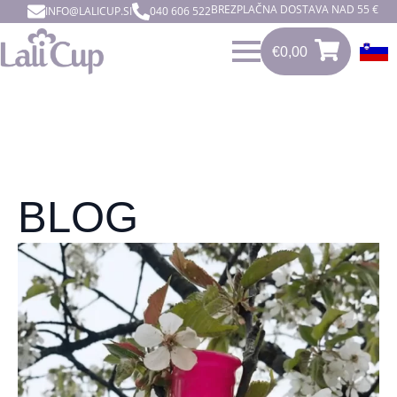
BREZPLAČNA DOSTAVA NAD 55 €
INFO@LALICUP.SI
040 606 522
€
0,00
0
€
0,00
BLOG