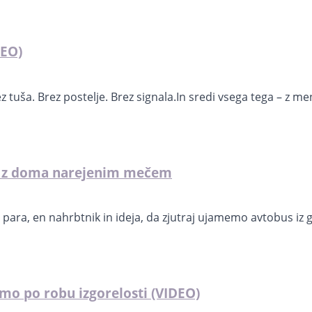
DEO)
tuša. Brez postelje. Brez signala.In sredi vsega tega – z menst
oda z doma narejenim mečem
a para, en nahrbtnik in ideja, da zjutraj ujamemo avtobus iz
mo po robu izgorelosti (VIDEO)