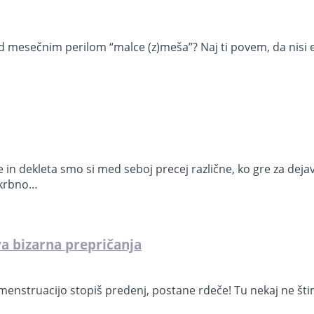
 pred mesečnim perilom “malce (z)meša”? Naj ti povem, da nisi
ke in dekleta smo si med seboj precej različne, ko gre za deja
skrbno…
va bizarna prepričanja
menstruacijo stopiš predenj, postane rdeče! Tu nekaj ne štima