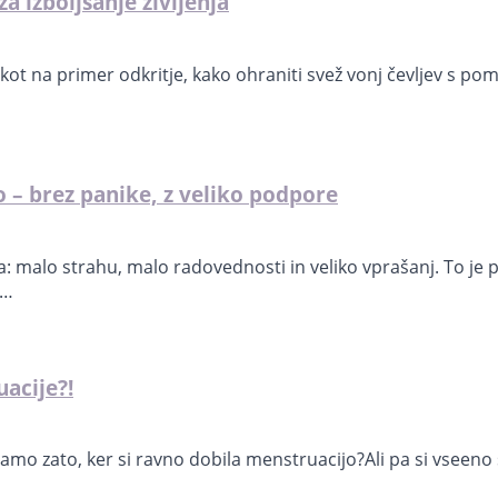
 za izboljšanje življenja
 kot na primer odkritje, kako ohraniti svež vonj čevljev s po
o – brez panike, z veliko podpore
a: malo strahu, malo radovednosti in veliko vprašanj. To j
a…
acije?!
 samo zato, ker si ravno dobila menstruacijo?Ali pa si vseeno