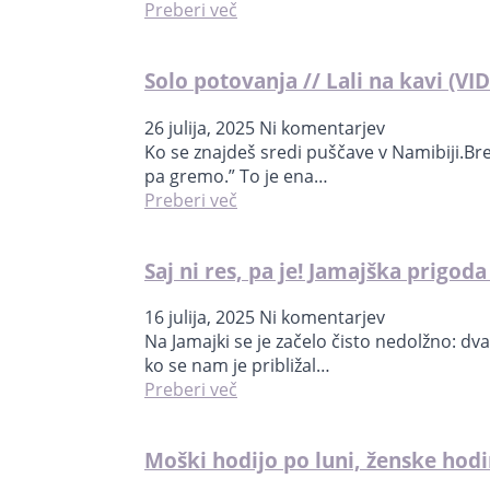
Preberi več
Solo potovanja // Lali na kavi (VI
26 julija, 2025
Ni komentarjev
Ko se znajdeš sredi puščave v Namibiji.Brez 
pa gremo.” To je ena…
Preberi več
Saj ni res, pa je! Jamajška prig
16 julija, 2025
Ni komentarjev
Na Jamajki se je začelo čisto nedolžno: dv
ko se nam je približal…
Preberi več
Moški hodijo po luni, ženske hodi