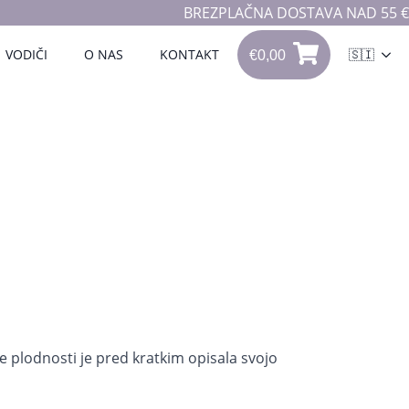
BREZPLAČNA DOSTAVA NAD 55 €
€
0,00
VODIČI
O NAS
KONTAKT
🇸🇮
0
€
0,00
je plodnosti je pred kratkim opisala svojo