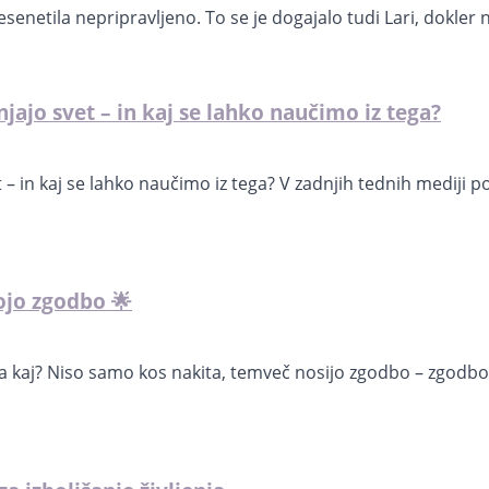
senetila nepripravljeno. To se je dogajalo tudi Lari, dokler n
jajo svet – in kaj se lahko naučimo iz tega?
 – in kaj se lahko naučimo iz tega? V zadnjih tednih mediji p
vojo zgodbo 🌟
 kaj? Niso samo kos nakita, temveč nosijo zgodbo – zgodbo o 