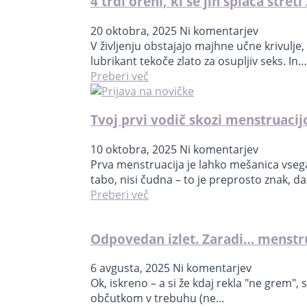
4 trdi orehi, ki se jih splača streti
20 oktobra, 2025
Ni komentarjev
V življenju obstajajo majhne učne krivulje,
lubrikant tekoče zlato za osupljiv seks. In…
Preberi več
Tvoj prvi vodič skozi menstruacij
10 oktobra, 2025
Ni komentarjev
Prva menstruacija je lahko mešanica vseg
tabo, nisi čudna – to je preprosto znak, d
Preberi več
Odpovedan izlet. Zaradi… menstru
6 avgusta, 2025
Ni komentarjev
Ok, iskreno – a si že kdaj rekla "ne grem",
občutkom v trebuhu (ne…