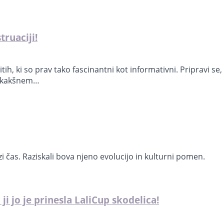
truaciji!
h, ki so prav tako fascinantni kot informativni. Pripravi se,
ri kakšnem…
i čas. Raziskali bova njeno evolucijo in kulturni pomen.
ji jo je prinesla LaliCup skodelica!