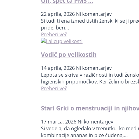
Oh, spet ta PMS …
22 aprila, 2026
Ni komentarjev
Si tudi ti ena izmed tistih žensk, ki se ji
pride, beri…
Preberi več
Vodič po velikostih
14 aprila, 2026
Ni komentarjev
Lepota se skriva v različnosti in tudi žens
higienskih pripomočkov. Ker želimo brez
Preberi več
Stari Grki o menstruaciji in njiho
17 marca, 2026
Ni komentarjev
Si vedela, da ogledalo v trenutku, ko med 
kombinacije ananas in pice čudena,…