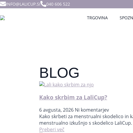
INFO@LALICUP.SI
040 606 522
TRGOVINA
SPOZN
BLOG
Kako skrbim za LaliCup?
6 avgusta, 2026
Ni komentarjev
Kako skrbeti za menstrualni skodelico in ka
menstrualno izkušnjo s skodelico LaliCup
Preberi več