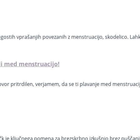
ostih vprašanjih povezanih z menstruacijo, skodelico. Lahko
di med menstruacijo!
dgovor pritrdilen, verjamem, da se ti plavanje med menstruaci
ačk je ključnega pomena za brezskrbno izkušnjo brez puščanj