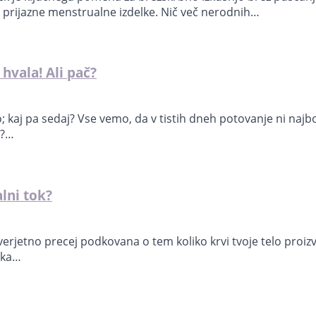
 prijazne menstrualne izdelke. Nič več nerodnih…
hvala! Ali pač?
aj pa sedaj? Vse vemo, da v tistih dneh potovanje ni najbo
e?…
lni tok?
erjetno precej podkovana o tem koliko krvi tvoje telo proiz
lika…