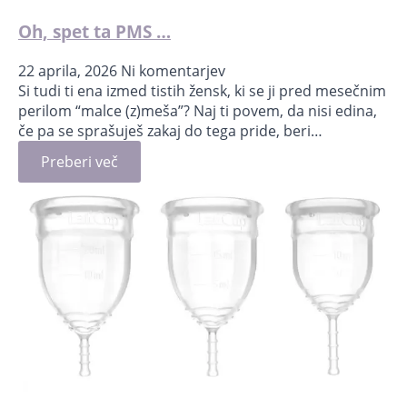
Oh, spet ta PMS …
22 aprila, 2026
Ni komentarjev
Si tudi ti ena izmed tistih žensk, ki se ji pred mesečnim
perilom “malce (z)meša”? Naj ti povem, da nisi edina,
če pa se sprašuješ zakaj do tega pride, beri…
Preberi več