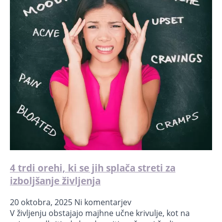
4 trdi orehi, ki se jih splača streti za
izboljšanje življenja
20 oktobra, 2025
Ni komentarjev
V življenju obstajajo majhne učne krivulje, kot na