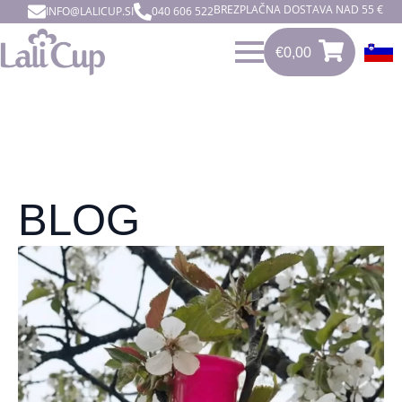
BREZPLAČNA DOSTAVA NAD 55 €
INFO@LALICUP.SI
040 606 522
€
0,00
0
€
0,00
BLOG