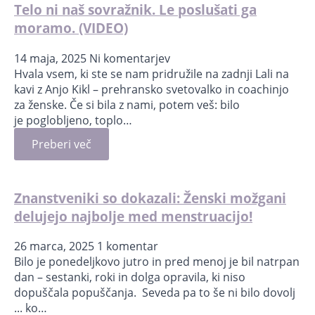
Telo ni naš sovražnik. Le poslušati ga
moramo. (VIDEO)
14 maja, 2025
Ni komentarjev
Hvala vsem, ki ste se nam pridružile na zadnji Lali na
kavi z Anjo Kikl – prehransko svetovalko in coachinjo
za ženske. Če si bila z nami, potem veš: bilo
je poglobljeno, toplo…
Preberi več
Znanstveniki so dokazali: Ženski možgani
delujejo najbolje med menstruacijo!
26 marca, 2025
1 komentar
Bilo je ponedeljkovo jutro in pred menoj je bil natrpan
dan – sestanki, roki in dolga opravila, ki niso
dopuščala popuščanja. Seveda pa to še ni bilo dovolj
... ko…