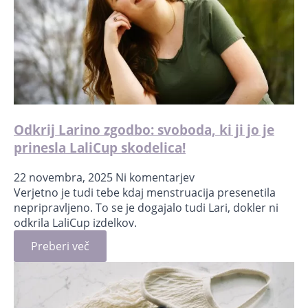
Odkrij Larino zgodbo: svoboda, ki ji jo je
prinesla LaliCup skodelica!
22 novembra, 2025
Ni komentarjev
Verjetno je tudi tebe kdaj menstruacija presenetila
nepripravljeno. To se je dogajalo tudi Lari, dokler ni
odkrila LaliCup izdelkov.
Preberi več