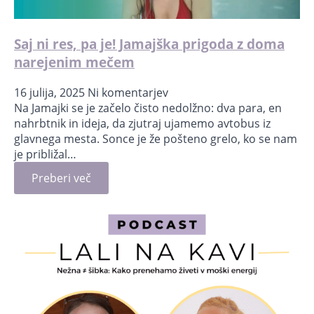
Saj ni res, pa je! Jamajška prigoda z doma
narejenim mečem
16 julija, 2025
Ni komentarjev
Na Jamajki se je začelo čisto nedolžno: dva para, en
nahrbtnik in ideja, da zjutraj ujamemo avtobus iz
glavnega mesta. Sonce je že pošteno grelo, ko se nam
je približal…
Preberi več