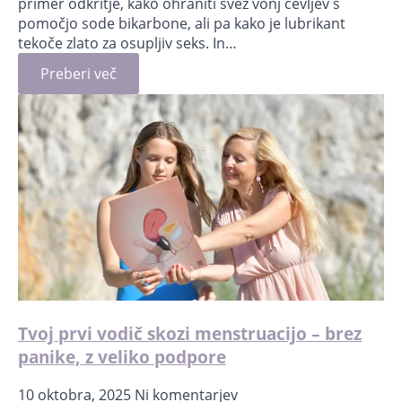
primer odkritje, kako ohraniti svež vonj čevljev s
pomočjo sode bikarbone, ali pa kako je lubrikant
tekoče zlato za osupljiv seks. In…
Preberi več
Tvoj prvi vodič skozi menstruacijo – brez
panike, z veliko podpore
10 oktobra, 2025
Ni komentarjev