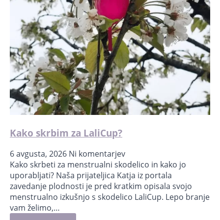
Kako skrbim za LaliCup?
6 avgusta, 2026
Ni komentarjev
Kako skrbeti za menstrualni skodelico in kako jo
uporabljati?⁣ Naša prijateljica Katja iz portala
zavedanje plodnosti je pred kratkim opisala svojo
menstrualno izkušnjo s skodelico LaliCup. Lepo branje
vam želimo,…