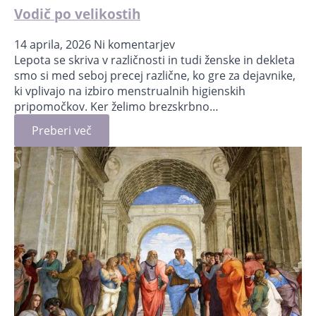
Vodič po velikostih
14 aprila, 2026
Ni komentarjev
Lepota se skriva v različnosti in tudi ženske in dekleta
smo si med seboj precej različne, ko gre za dejavnike,
ki vplivajo na izbiro menstrualnih higienskih
pripomočkov. Ker želimo brezskrbno…
Preberi več