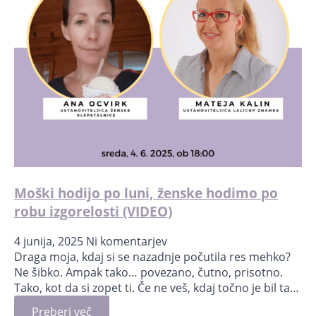
Moški hodijo po luni, ženske hodimo po
robu izgorelosti (VIDEO)
4 junija, 2025
Ni komentarjev
Draga moja, kdaj si se nazadnje počutila res mehko?
Ne šibko. Ampak tako… povezano, čutno, prisotno.
Tako, kot da si zopet ti. Če ne veš, kdaj točno je bil ta…
Preberi več