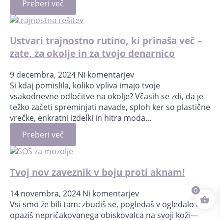
Preberi več
Ustvari trajnostno rutino, ki prinaša več –
zate, za okolje in za tvojo denarnico
9 decembra, 2024
Ni komentarjev
Si kdaj pomislila, koliko vpliva imajo tvoje
vsakodnevne odločitve na okolje? Včasih se zdi, da je
težko začeti spreminjati navade, sploh ker so plastične
vrečke, enkratni izdelki in hitra moda…
Preberi več
Tvoj nov zaveznik v boju proti aknam!
0
14 novembra, 2024
Ni komentarjev
Vsi smo že bili tam: zbudiš se, pogledaš v ogledalo in
opaziš nepričakovanega obiskovalca na svoji koži—