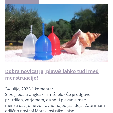
Dobra novica! Ja, plavaš lahko tudi med
menstruacijo!
24 julija, 2026
1 komentar
Si že gledala angleški film Žrelo? Če je odgovor
pritrdilen, verjamem, da se ti plavanje med
menstruacijo ne zdi ravno najboljša ideja. Zate imam
odlično novico! Morski psi nikoli niso…