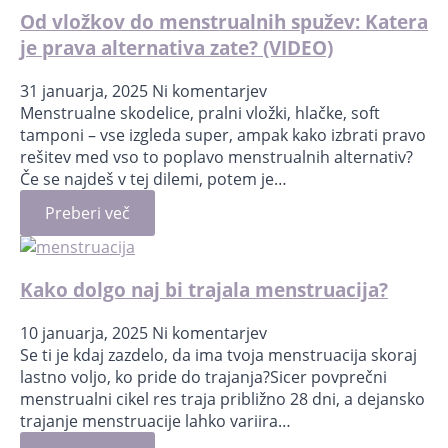
Od vložkov do menstrualnih spužev: Katera
je prava alternativa zate? (VIDEO)
31 januarja, 2025
Ni komentarjev
Menstrualne skodelice, pralni vložki, hlačke, soft
tamponi – vse izgleda super, ampak kako izbrati pravo
rešitev med vso to poplavo menstrualnih alternativ?
Če se najdeš v tej dilemi, potem je…
Preberi več
Kako dolgo naj bi trajala menstruacija?
10 januarja, 2025
Ni komentarjev
Se ti je kdaj zazdelo, da ima tvoja menstruacija skoraj
lastno voljo, ko pride do trajanja?Sicer povprečni
menstrualni cikel res traja približno 28 dni, a dejansko
trajanje menstruacije lahko variira…