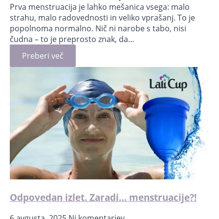
Prva menstruacija je lahko mešanica vsega: malo
strahu, malo radovednosti in veliko vprašanj. To je
popolnoma normalno. Nič ni narobe s tabo, nisi
čudna – to je preprosto znak, da…
Preberi več
Odpovedan izlet. Zaradi… menstruacije?!
6 avgusta, 2025
Ni komentarjev