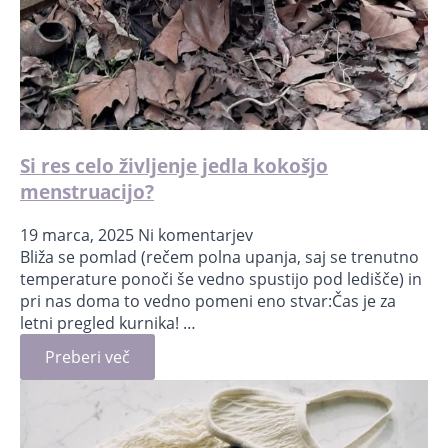
Si res celo življenje jedla kokošjo
menstruacijo?
19 marca, 2025
Ni komentarjev
Bliža se pomlad (rečem polna upanja, saj se trenutno
temperature ponoči še vedno spustijo pod ledišče) in
pri nas doma to vedno pomeni eno stvar:Čas je za
letni pregled kurnika! …
Preberi več