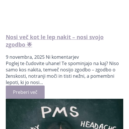
Nosi več kot le lep nakit – nosi svojo
zgodbo 🌟
9 novembra, 2025
Ni komentarjev
Poglej te čudovite uhane! Te spominjajo na kaj? Niso
samo kos nakita, temveč nosijo zgodbo – zgodbo o
ženskosti, notranji moči in tisti nežni, a pomembni
lepoti, ki jo nosi…
Preberi več