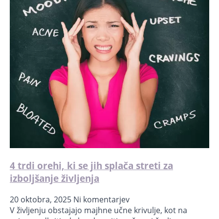
4 trdi orehi, ki se jih splača streti za
izboljšanje življenja
20 oktobra, 2025
Ni komentarjev
V življenju obstajajo majhne učne krivulje, kot na