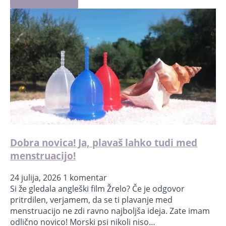
Dobra novica! Ja, plavaš lahko tudi med
menstruacijo!
24 julija, 2026
1 komentar
Si že gledala angleški film Žrelo? Če je odgovor
pritrdilen, verjamem, da se ti plavanje med
menstruacijo ne zdi ravno najboljša ideja. Zate imam
odlično novico! Morski psi nikoli niso…