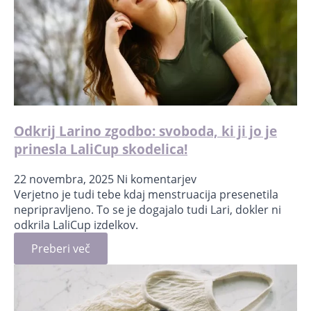
Odkrij Larino zgodbo: svoboda, ki ji jo je
prinesla LaliCup skodelica!
22 novembra, 2025
Ni komentarjev
Verjetno je tudi tebe kdaj menstruacija presenetila
nepripravljeno. To se je dogajalo tudi Lari, dokler ni
odkrila LaliCup izdelkov.
Preberi več