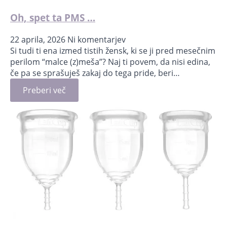
Oh, spet ta PMS …
22 aprila, 2026
Ni komentarjev
Si tudi ti ena izmed tistih žensk, ki se ji pred mesečnim
perilom “malce (z)meša”? Naj ti povem, da nisi edina,
če pa se sprašuješ zakaj do tega pride, beri…
Preberi več