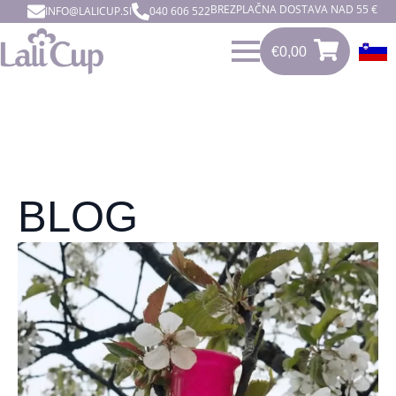
BREZPLAČNA DOSTAVA NAD 55 €
INFO@LALICUP.SI
040 606 522
€
0,00
0
€
0,00
BLOG