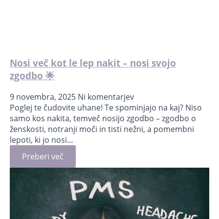
Nosi več kot le lep nakit – nosi svojo
zgodbo 🌟
9 novembra, 2025
Ni komentarjev
Poglej te čudovite uhane! Te spominjajo na kaj? Niso
samo kos nakita, temveč nosijo zgodbo – zgodbo o
ženskosti, notranji moči in tisti nežni, a pomembni
lepoti, ki jo nosi…
Preberi več