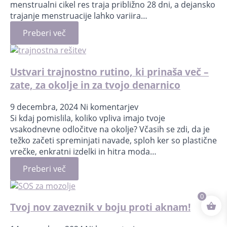
menstrualni cikel res traja približno 28 dni, a dejansko
trajanje menstruacije lahko variira…
Preberi več
Ustvari trajnostno rutino, ki prinaša več –
zate, za okolje in za tvojo denarnico
9 decembra, 2024
Ni komentarjev
Si kdaj pomislila, koliko vpliva imajo tvoje
vsakodnevne odločitve na okolje? Včasih se zdi, da je
težko začeti spreminjati navade, sploh ker so plastične
vrečke, enkratni izdelki in hitra moda…
Preberi več
0
Tvoj nov zaveznik v boju proti aknam!