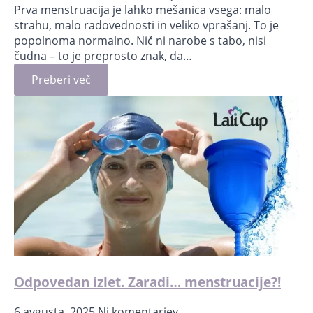
Prva menstruacija je lahko mešanica vsega: malo
strahu, malo radovednosti in veliko vprašanj. To je
popolnoma normalno. Nič ni narobe s tabo, nisi
čudna – to je preprosto znak, da…
Preberi več
Odpovedan izlet. Zaradi… menstruacije?!
6 avgusta, 2025
Ni komentarjev