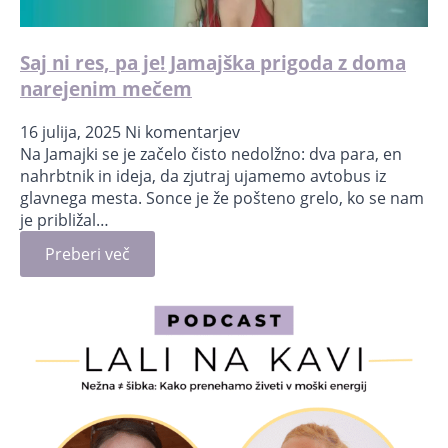
Saj ni res, pa je! Jamajška prigoda z doma
narejenim mečem
16 julija, 2025
Ni komentarjev
Na Jamajki se je začelo čisto nedolžno: dva para, en
nahrbtnik in ideja, da zjutraj ujamemo avtobus iz
glavnega mesta. Sonce je že pošteno grelo, ko se nam
je približal…
Preberi več