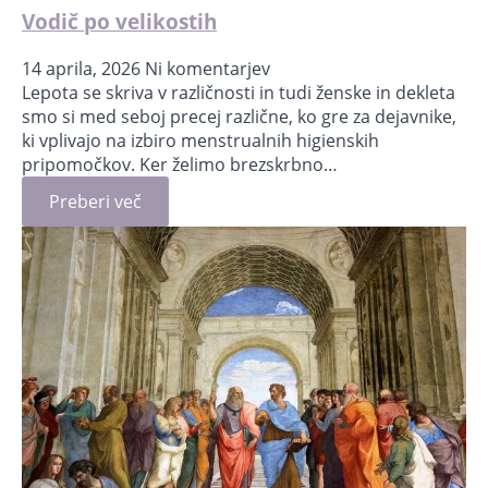
Vodič po velikostih
14 aprila, 2026
Ni komentarjev
Lepota se skriva v različnosti in tudi ženske in dekleta
smo si med seboj precej različne, ko gre za dejavnike,
ki vplivajo na izbiro menstrualnih higienskih
pripomočkov. Ker želimo brezskrbno…
Preberi več