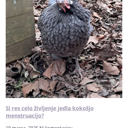
Si res celo življenje jedla kokošjo
menstruacijo?
19 marca, 2025
Ni komentarjev