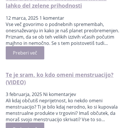
lahko del zelene prihodnosti
12 marca, 2025
1 komentar
Vse več govorimo o podnebnih spremembah,
onesnaževanju in kako je naš planet preobremenjen.
Priznam, da se ob teh velikih izzivih včasih počutim
majhno in nemočno. Se s tem poistovetiš tudi…
Preberi več
Te je sram, ko kdo omeni menstruacijo?
(VIDEO)
3 februarja, 2025
Ni komentarjev
Ali kdaj občutiš neprijetnost, ko nekdo omeni
menstruacijo? Ti je bilo kdaj nerodno, ko si kupovala
menstrualne produkte v trgovini? Imaš občutek, da
moraš svojo menstruacijo skrivati? Vse to so…