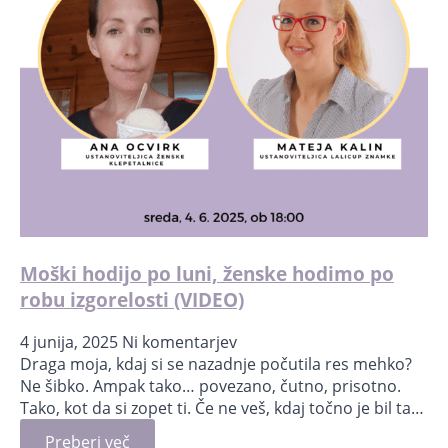
Moški hodijo po luni, ženske hodimo po
robu izgorelosti (VIDEO)
4 junija, 2025
Ni komentarjev
Draga moja, kdaj si se nazadnje počutila res mehko?
Ne šibko. Ampak tako… povezano, čutno, prisotno.
Tako, kot da si zopet ti. Če ne veš, kdaj točno je bil ta…
Preberi več