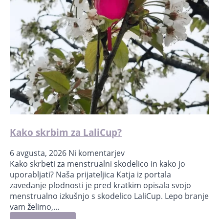
Kako skrbim za LaliCup?
6 avgusta, 2026
Ni komentarjev
Kako skrbeti za menstrualni skodelico in kako jo
uporabljati?⁣ Naša prijateljica Katja iz portala
zavedanje plodnosti je pred kratkim opisala svojo
menstrualno izkušnjo s skodelico LaliCup. Lepo branje
vam želimo,…