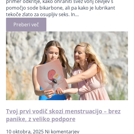
primer odkritje, kako ohraniti svež vonj čevljev s
pomočjo sode bikarbone, ali pa kako je lubrikant
tekoče zlato za osupljiv seks. In…
Preberi več
Tvoj prvi vodič skozi menstruacijo – brez
panike, z veliko podpore
10 oktobra, 2025
Ni komentarjev