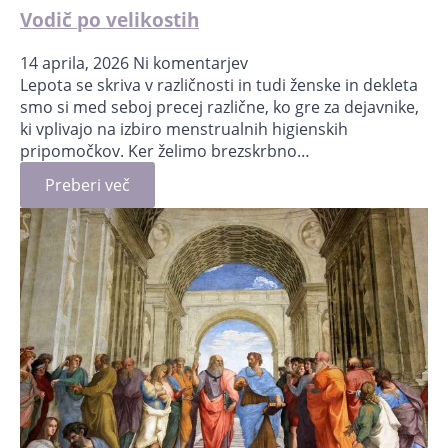
Vodič po velikostih
14 aprila, 2026
Ni komentarjev
Lepota se skriva v različnosti in tudi ženske in dekleta
smo si med seboj precej različne, ko gre za dejavnike,
ki vplivajo na izbiro menstrualnih higienskih
pripomočkov. Ker želimo brezskrbno…
Preberi več