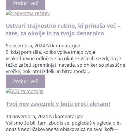
Preberi več
Ustvari trajnostno rutino, ki prinaša več –
zate, za okolje in za tvojo denarnico
9 decembra, 2024
Ni komentarjev
Si kdaj pomislila, koliko vpliva imajo tvoje
vsakodnevne odločitve na okolje? Včasih se zdi, da je
težko začeti spreminjati navade, sploh ker so plastične
vrečke, enkratni izdelki in hitra moda…
Preberi več
Tvoj nov zaveznik v boju proti aknam!
14 novembra, 2024
Ni komentarjev
Vsi smo že bili tam: zbudiš se, pogledaš v ogledalo in
opaziš nepričakovanega obiskovalca na svoji koži—