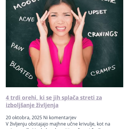
4 trdi orehi, ki se jih splača streti za
izboljšanje življenja
20 oktobra, 2025
Ni komentarjev
V življenju obstajajo majhne učne krivulje, kot na