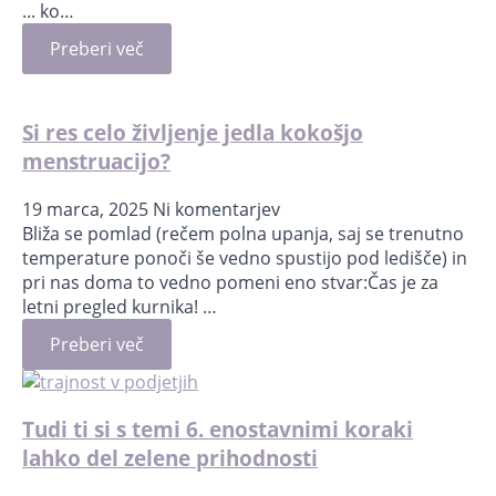
... ko…
Preberi več
Si res celo življenje jedla kokošjo
menstruacijo?
19 marca, 2025
Ni komentarjev
Bliža se pomlad (rečem polna upanja, saj se trenutno
temperature ponoči še vedno spustijo pod ledišče) in
pri nas doma to vedno pomeni eno stvar:Čas je za
letni pregled kurnika! …
Preberi več
Tudi ti si s temi 6. enostavnimi koraki
lahko del zelene prihodnosti