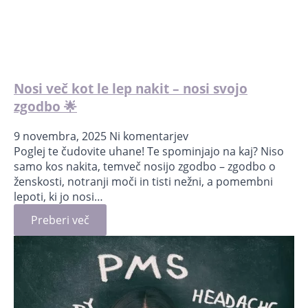
Nosi več kot le lep nakit – nosi svojo
zgodbo 🌟
9 novembra, 2025
Ni komentarjev
Poglej te čudovite uhane! Te spominjajo na kaj? Niso
samo kos nakita, temveč nosijo zgodbo – zgodbo o
ženskosti, notranji moči in tisti nežni, a pomembni
lepoti, ki jo nosi…
Preberi več