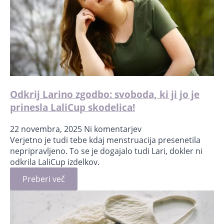
Odkrij Larino zgodbo: svoboda, ki ji jo je
prinesla LaliCup skodelica!
22 novembra, 2025
Ni komentarjev
Verjetno je tudi tebe kdaj menstruacija presenetila
nepripravljeno. To se je dogajalo tudi Lari, dokler ni
odkrila LaliCup izdelkov.
Preberi več