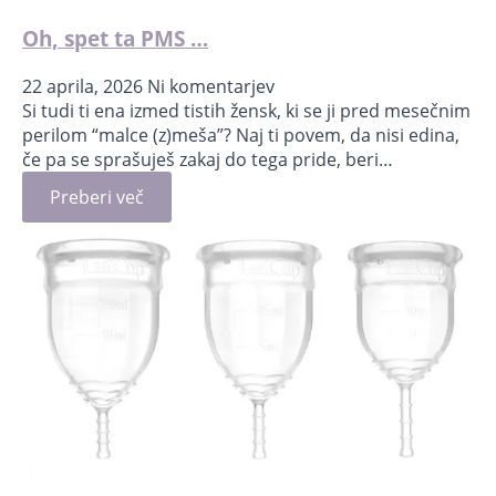
Oh, spet ta PMS …
22 aprila, 2026
Ni komentarjev
Si tudi ti ena izmed tistih žensk, ki se ji pred mesečnim
perilom “malce (z)meša”? Naj ti povem, da nisi edina,
če pa se sprašuješ zakaj do tega pride, beri…
Preberi več