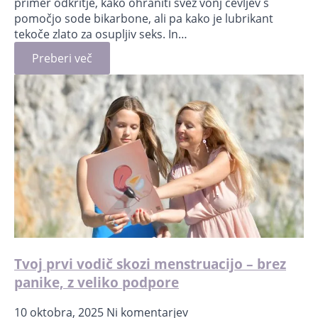
primer odkritje, kako ohraniti svež vonj čevljev s
pomočjo sode bikarbone, ali pa kako je lubrikant
tekoče zlato za osupljiv seks. In…
Preberi več
Tvoj prvi vodič skozi menstruacijo – brez
panike, z veliko podpore
10 oktobra, 2025
Ni komentarjev