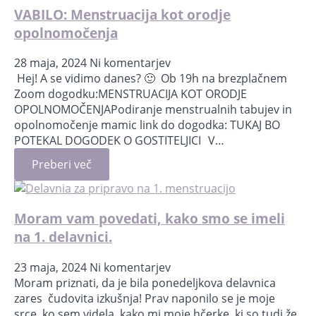
VABILO: Menstruacija kot orodje
opolnomočenja
28 maja, 2024
Ni komentarjev
Hej! A se vidimo danes? 🙂 Ob 19h na brezplačnem
Zoom dogodku:MENSTRUACIJA KOT ORODJE
OPOLNOMOČENJAPodiranje menstrualnih tabujev in
opolnomočenje mamic link do dogodka: TUKAJ BO
POTEKAL DOGODEK O GOSTITELJICI V…
Preberi več
Moram vam povedati, kako smo se imeli
na 1. delavnici.
23 maja, 2024
Ni komentarjev
Moram priznati, da je bila ponedeljkova delavnica
zares čudovita izkušnja! Prav naponilo se je moje
srce, ko sem videla, kako mi moje hčerke, ki so tudi že