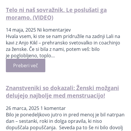
Telo ni naš sovražnik. Le poslušati ga
moramo. (VIDEO)
14 maja, 2025
Ni komentarjev
Hvala vsem, ki ste se nam pridružile na zadnji Lali na
kavi z Anjo Kikl – prehransko svetovalko in coachinjo
za ženske. Če si bila z nami, potem veš: bilo
je poglobljeno, toplo…
Preberi več
Znanstveniki so dokazali: Ženski možgani
delujejo najbolje med menstruacijo!
26 marca, 2025
1 komentar
Bilo je ponedeljkovo jutro in pred menoj je bil natrpan
dan – sestanki, roki in dolga opravila, ki niso
dopuščala popuščanja. Seveda pa to še ni bilo dovolj