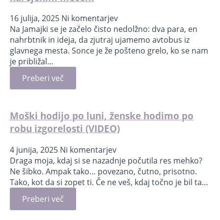
16 julija, 2025
Ni komentarjev
Na Jamajki se je začelo čisto nedolžno: dva para, en
nahrbtnik in ideja, da zjutraj ujamemo avtobus iz
glavnega mesta. Sonce je že pošteno grelo, ko se nam
je približal…
Preberi več
Moški hodijo po luni, ženske hodimo po
robu izgorelosti (VIDEO)
4 junija, 2025
Ni komentarjev
Draga moja, kdaj si se nazadnje počutila res mehko?
Ne šibko. Ampak tako… povezano, čutno, prisotno.
Tako, kot da si zopet ti. Če ne veš, kdaj točno je bil ta…
Preberi več