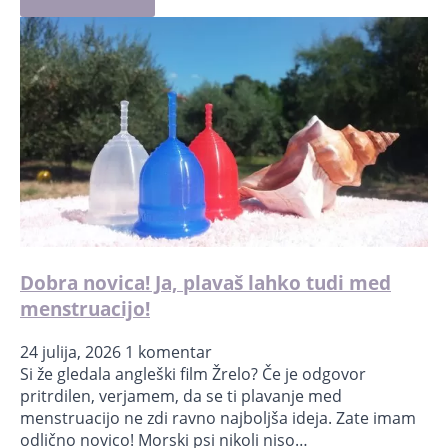
Dobra novica! Ja, plavaš lahko tudi med
menstruacijo!
24 julija, 2026
1 komentar
Si že gledala angleški film Žrelo? Če je odgovor
pritrdilen, verjamem, da se ti plavanje med
menstruacijo ne zdi ravno najboljša ideja. Zate imam
odlično novico! Morski psi nikoli niso…