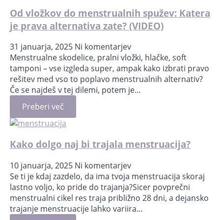
Od vložkov do menstrualnih spužev: Katera
je prava alternativa zate? (VIDEO)
31 januarja, 2025
Ni komentarjev
Menstrualne skodelice, pralni vložki, hlačke, soft
tamponi – vse izgleda super, ampak kako izbrati pravo
rešitev med vso to poplavo menstrualnih alternativ?
Če se najdeš v tej dilemi, potem je…
Preberi več
Kako dolgo naj bi trajala menstruacija?
10 januarja, 2025
Ni komentarjev
Se ti je kdaj zazdelo, da ima tvoja menstruacija skoraj
lastno voljo, ko pride do trajanja?Sicer povprečni
menstrualni cikel res traja približno 28 dni, a dejansko
trajanje menstruacije lahko variira…