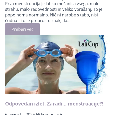
Prva menstruacija je lahko mešanica vsega: malo
strahu, malo radovednosti in veliko vprašanj. To je
popolnoma normalno. Nič ni narobe s tabo, nisi
čudna – to je preprosto znak, da…
Preberi več
Odpovedan izlet. Zaradi… menstruacije?!
6 avgusta, 2025
Ni komentarjev