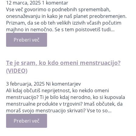
12 marca, 2025
1 komentar
Vse več govorimo o podnebnih spremembah,
onesnaževanju in kako je naš planet preobremenjen.
Priznam, da se ob teh velikih izzivih včasih počutim
majhno in nemočno. Se s tem poistovetiš tudi…
Preberi več
Te je sram, ko kdo omeni menstruacijo?
(VIDEO)
3 februarja, 2025
Ni komentarjev
Ali kdaj občutiš neprijetnost, ko nekdo omeni
menstruacijo? Ti je bilo kdaj nerodno, ko si kupovala
menstrualne produkte v trgovini? Imaš občutek, da
moraš svojo menstruacijo skrivati? Vse to so…
Preberi več