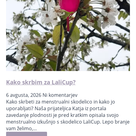
Kako skrbim za LaliCup?
6 avgusta, 2026
Ni komentarjev
Kako skrbeti za menstrualni skodelico in kako jo
uporabljati?⁣ Naša prijateljica Katja iz portala
zavedanje plodnosti je pred kratkim opisala svojo
menstrualno izkušnjo s skodelico LaliCup. Lepo branje
vam želimo,…