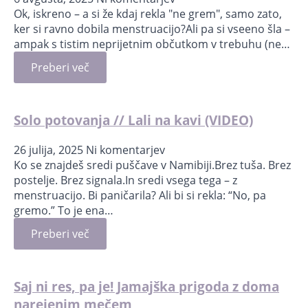
Ok, iskreno – a si že kdaj rekla "ne grem", samo zato,
ker si ravno dobila menstruacijo?Ali pa si vseeno šla –
ampak s tistim neprijetnim občutkom v trebuhu (ne…
Preberi več
Solo potovanja // Lali na kavi (VIDEO)
26 julija, 2025
Ni komentarjev
Ko se znajdeš sredi puščave v Namibiji.Brez tuša. Brez
postelje. Brez signala.In sredi vsega tega – z
menstruacijo. Bi paničarila? Ali bi si rekla: “No, pa
gremo.” To je ena…
Preberi več
Saj ni res, pa je! Jamajška prigoda z doma
narejenim mečem