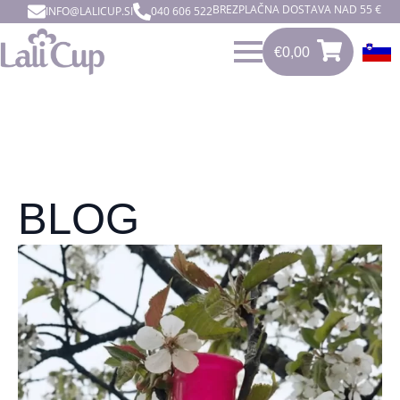
BREZPLAČNA DOSTAVA NAD 55 €
INFO@LALICUP.SI
040 606 522
€
0,00
0
€
0,00
BLOG