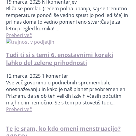
19 marca, 2025
Ni komentarjev
Bliža se pomlad (rečem polna upanja, saj se trenutno
temperature ponoči še vedno spustijo pod ledišče) in
pri nas doma to vedno pomeni eno stvar:Čas je za
letni pregled kurnika! …
Preberi več
Tudi ti si s temi 6. enostavnimi koraki
lahko del zelene prihodnosti
12 marca, 2025
1 komentar
Vse več govorimo o podnebnih spremembah,
onesnaževanju in kako je naš planet preobremenjen.
Priznam, da se ob teh velikih izzivih včasih počutim
majhno in nemočno. Se s tem poistovetiš tudi…
Preberi več
Te je sram, ko kdo omeni menstruacijo?