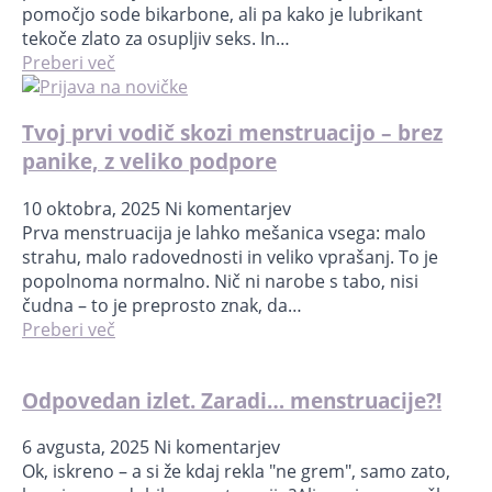
pomočjo sode bikarbone, ali pa kako je lubrikant
tekoče zlato za osupljiv seks. In…
Preberi več
Tvoj prvi vodič skozi menstruacijo – brez
panike, z veliko podpore
10 oktobra, 2025
Ni komentarjev
Prva menstruacija je lahko mešanica vsega: malo
strahu, malo radovednosti in veliko vprašanj. To je
popolnoma normalno. Nič ni narobe s tabo, nisi
čudna – to je preprosto znak, da…
Preberi več
Odpovedan izlet. Zaradi… menstruacije?!
6 avgusta, 2025
Ni komentarjev
Ok, iskreno – a si že kdaj rekla "ne grem", samo zato,