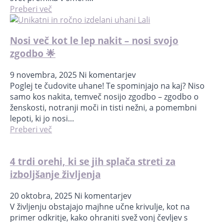
Preberi več
Nosi več kot le lep nakit – nosi svojo
zgodbo 🌟
9 novembra, 2025
Ni komentarjev
Poglej te čudovite uhane! Te spominjajo na kaj? Niso
samo kos nakita, temveč nosijo zgodbo – zgodbo o
ženskosti, notranji moči in tisti nežni, a pomembni
lepoti, ki jo nosi…
Preberi več
4 trdi orehi, ki se jih splača streti za
izboljšanje življenja
20 oktobra, 2025
Ni komentarjev
V življenju obstajajo majhne učne krivulje, kot na
primer odkritje, kako ohraniti svež vonj čevljev s