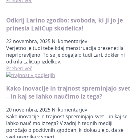
Preberi več
Odkrij Larino zgodbo: svoboda, ki ji jo je
prinesla LaliCup skodelica!
22 novembra, 2025
Ni komentarjev
Verjetno je tudi tebe kdaj menstruacija presenetila
nepripravljeno. To se je dogajalo tudi Lari, dokler ni
odkrila LaliCup izdelkov.
Preberi več
Kako inovacije in trajnost spreminjajo svet
– in kaj se lahko naučimo iz tega?
20 novembra, 2025
Ni komentarjev
Kako inovacije in trajnost spreminjajo svet – in kaj se
lahko naučimo iz tega? V zadnjih tednih mediji
poročajo o pozitivnih zgodbah, ki dokazujejo, da se
svet premika v smeri…