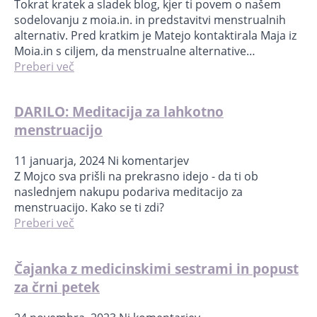
Tokrat kratek a sladek blog, kjer ti povem o našem
sodelovanju z moia.in. in predstavitvi menstrualnih
alternativ. Pred kratkim je Matejo kontaktirala Maja iz
Moia.in s ciljem, da menstrualne alternative…
Preberi več
DARILO: Meditacija za lahkotno
menstruacijo
11 januarja, 2024
Ni komentarjev
Z Mojco sva prišli na prekrasno idejo - da ti ob
naslednjem nakupu podariva meditacijo za
menstruacijo. Kako se ti zdi?
Preberi več
Čajanka z medicinskimi sestrami in popust
za črni petek