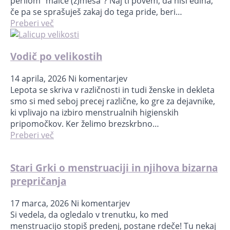
perilom “malce (z)meša”? Naj ti povem, da nisi edina,
če pa se sprašuješ zakaj do tega pride, beri…
Preberi več
Vodič po velikostih
14 aprila, 2026
Ni komentarjev
Lepota se skriva v različnosti in tudi ženske in dekleta
smo si med seboj precej različne, ko gre za dejavnike,
ki vplivajo na izbiro menstrualnih higienskih
pripomočkov. Ker želimo brezskrbno…
Preberi več
Stari Grki o menstruaciji in njihova bizarna
prepričanja
17 marca, 2026
Ni komentarjev
Si vedela, da ogledalo v trenutku, ko med
menstruacijo stopiš predenj, postane rdeče! Tu nekaj