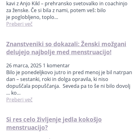
kavi z Anjo Kikl – prehransko svetovalko in coachinjo
za ženske. Če si bila z nami, potem veš: bilo
je poglobljeno, toplo…
Preberi več
Znanstveniki so dokazali: Ženski možgani
delujejo najbolje med menstruacijo!
26 marca, 2025
1 komentar
Bilo je ponedeljkovo jutro in pred menoj je bil natrpan
dan – sestanki, roki in dolga opravila, ki niso
dopuščala popuščanja. Seveda pa to še ni bilo dovolj
... ko…
Preberi več
Si res celo življenje jedla kokošjo
menstruacijo?