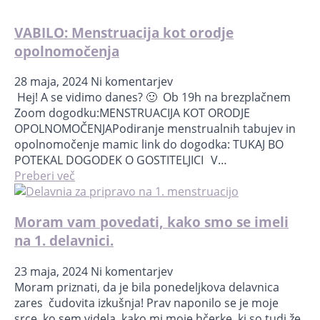
VABILO: Menstruacija kot orodje
opolnomočenja
28 maja, 2024
Ni komentarjev
Hej! A se vidimo danes? 🙂 Ob 19h na brezplačnem
Zoom dogodku:MENSTRUACIJA KOT ORODJE
OPOLNOMOČENJAPodiranje menstrualnih tabujev in
opolnomočenje mamic link do dogodka: TUKAJ BO
POTEKAL DOGODEK O GOSTITELJICI V…
Preberi več
Moram vam povedati, kako smo se imeli
na 1. delavnici.
23 maja, 2024
Ni komentarjev
Moram priznati, da je bila ponedeljkova delavnica
zares čudovita izkušnja! Prav naponilo se je moje
srce, ko sem videla, kako mi moje hčerke, ki so tudi že