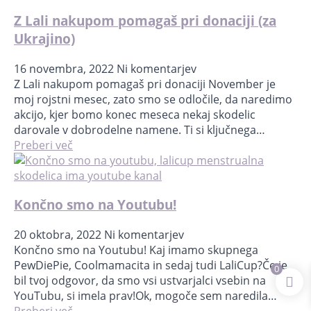
Z Lali nakupom pomagaš pri donaciji (za
Ukrajino)
16 novembra, 2022
Ni komentarjev
Z Lali nakupom pomagaš pri donaciji November je
moj rojstni mesec, zato smo se odločile, da naredimo
akcijo, kjer bomo konec meseca nekaj skodelic
darovale v dobrodelne namene. Ti si ključnega…
Preberi več
Končno smo na Youtubu!
20 oktobra, 2022
Ni komentarjev
Končno smo na Youtubu! Kaj imamo skupnega
PewDiePie, Coolmamacita in sedaj tudi LaliCup?Če je
0
bil tvoj odgovor, da smo vsi ustvarjalci vsebin na
YouTubu, si imela prav!Ok, mogoče sem naredila…