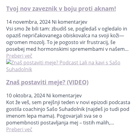
Tvoj nov zaveznik v boju proti aknam!
14 novembra, 2024
Ni komentarjev
Vsi smo že bili tam: zbudiš se, pogledaš v ogledalo in
opaziš nepričakovanega obiskovalca na svoji koži—
ogromen mozolj. To je pogosto vir frustracij, še
posebej med hormonskimi spremembami v našem…
Preberi več
Znaš postaviti meje? (VIDEO)
10 oktobra, 2024
Ni komentarjev
Kot že veš, sem prejšnji teden v novi epizodi podcasta
gostila coachinjo Sašo Suhadolnik (najdeš jo tudi pod
imenom lepa mama). Pogovarjali sva se o
pomembnosti postavljanja mej – tistih malih,…
Preberi več