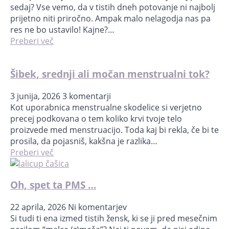
sedaj? Vse vemo, da v tistih dneh potovanje ni najbolj
prijetno niti priročno. Ampak malo nelagodja nas pa
res ne bo ustavilo! Kajne?…
Preberi več
Šibek, srednji ali močan menstrualni tok?
3 junija, 2026
3 komentarji
Kot uporabnica menstrualne skodelice si verjetno
precej podkovana o tem koliko krvi tvoje telo
proizvede med menstruacijo. Toda kaj bi rekla, če bi te
prosila, da pojasniš, kakšna je razlika…
Preberi več
Oh, spet ta PMS …
22 aprila, 2026
Ni komentarjev
Si tudi ti ena izmed tistih žensk, ki se ji pred mesečnim