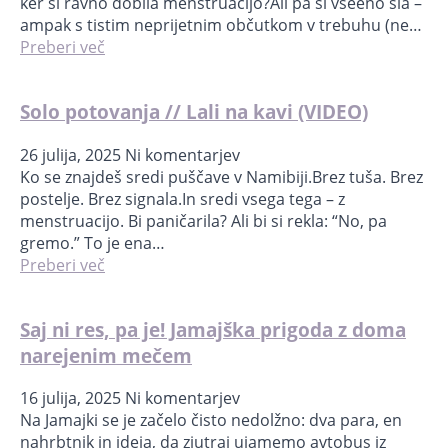
ker si ravno dobila menstruacijo?Ali pa si vseeno šla –
ampak s tistim neprijetnim občutkom v trebuhu (ne…
Preberi več
Solo potovanja // Lali na kavi (VIDEO)
26 julija, 2025
Ni komentarjev
Ko se znajdeš sredi puščave v Namibiji.Brez tuša. Brez
postelje. Brez signala.In sredi vsega tega – z
menstruacijo. Bi paničarila? Ali bi si rekla: “No, pa
gremo.” To je ena…
Preberi več
Saj ni res, pa je! Jamajška prigoda z doma
narejenim mečem
16 julija, 2025
Ni komentarjev
Na Jamajki se je začelo čisto nedolžno: dva para, en
nahrbtnik in ideja, da zjutraj ujamemo avtobus iz