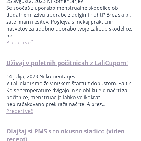
25 avgusta, 2023
Ni komentarjev
Se soočaš z uporabo menstrualne skodelice ob
dodatnem izzivu uporabe z dolgimi nohti? Brez skrbi,
zate imam rešitev. Poglejva si nekaj praktičnih
nasvetov za udobno uporabo tvoje LaliCup skodelice,
ne…
Preberi več
Uživaj v poletnih počitnicah z LaliCupom!
14 julija, 2023
Ni komentarjev
V Lali ekipi smo že v nizkem štartu z dopustom. Pa ti?
Ko se temperature dvigajo in se oblikujejo načrti za
počitnice, menstruacija lahko velikokrat
nepiračakovano prekiraža načrte. A brez…
Preberi več
Olajšaj si PMS s to okusno sladico (video
recept)