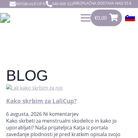
BREZPLAČNA DOSTAVA NAD 55 €
INFO@LALICUP.SI
040 606 522
€
0,00
0
€
0,00
BLOG
Kako skrbim za LaliCup?
6 avgusta, 2026
Ni komentarjev
Kako skrbeti za menstrualni skodelico in kako jo
uporabljati?⁣ Naša prijateljica Katja iz portala
zavedanje plodnosti je pred kratkim opisala svojo