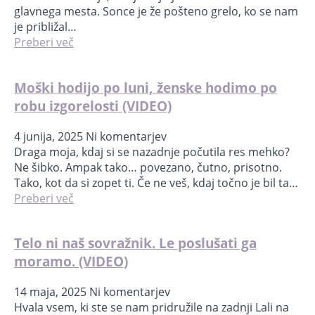
glavnega mesta. Sonce je že pošteno grelo, ko se nam
je približal…
Preberi več
Moški hodijo po luni, ženske hodimo po
robu izgorelosti (VIDEO)
4 junija, 2025
Ni komentarjev
Draga moja, kdaj si se nazadnje počutila res mehko?
Ne šibko. Ampak tako… povezano, čutno, prisotno.
Tako, kot da si zopet ti. Če ne veš, kdaj točno je bil ta…
Preberi več
Telo ni naš sovražnik. Le poslušati ga
moramo. (VIDEO)
14 maja, 2025
Ni komentarjev
Hvala vsem, ki ste se nam pridružile na zadnji Lali na