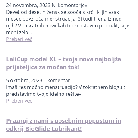
24 novembra, 2023
Ni komentarjev
Devet od desetih žensk se sooča s krči, ki jih vsak
mesec povzroča menstruacija. Si tudi ti ena izmed
njih? V tokratnih novičkah ti predstavim produkt, ki je
meni zelo…
Preberi več
LaliCup model XL – tvoja nova najboljša
prijateljica za močan tok!
5 oktobra, 2023
1 komentar
Imaš res močno menstruacijo? V tokratnem blogu ti
predstavimo tvojo idelno rešitev.
Preberi več
Praznuj z nami s posebnim popustom in
odkrij BioGlide Lubrikant!