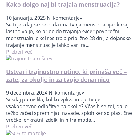
Kako dolgo naj bi trajala menstruacija?
10 januarja, 2025
Ni komentarjev
Se ti je kdaj zazdelo, da ima tvoja menstruacija skoraj
lastno voljo, ko pride do trajanja?Sicer povprečni
menstrualni cikel res traja približno 28 dni, a dejansko
trajanje menstruacije lahko variira…
Preberi več
Ustvari trajnostno rutino, ki prinaša več –
zate, za okolje in za tvojo denarnico
9 decembra, 2024
Ni komentarjev
Si kdaj pomislila, koliko vpliva imajo tvoje
vsakodnevne odločitve na okolje? Včasih se zdi, da je
težko začeti spreminjati navade, sploh ker so plastične
vrečke, enkratni izdelki in hitra moda…
Preberi več