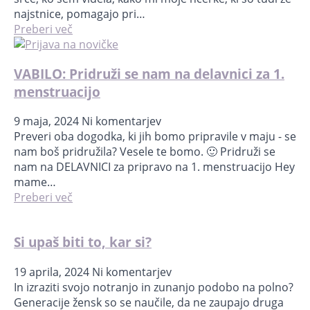
najstnice, pomagajo pri…
Preberi več
VABILO: Pridruži se nam na delavnici za 1.
menstruacijo
9 maja, 2024
Ni komentarjev
Preveri oba dogodka, ki jih bomo pripravile v maju - se
nam boš pridružila? Vesele te bomo. 🙂 Pridruži se
nam na DELAVNICI za pripravo na 1. menstruacijo Hey
mame…
Preberi več
Si upaš biti to, kar si?
19 aprila, 2024
Ni komentarjev
In izraziti svojo notranjo in zunanjo podobo na polno?
Generacije žensk so se naučile, da ne zaupajo druga