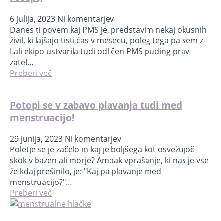
6 julija, 2023
Ni komentarjev
Danes ti povem kaj PMS je, predstavim nekaj okusnih
živil, ki lajšajo tisti čas v mesecu, poleg tega pa sem z
Lali ekipo ustvarila tudi odličen PMS puding prav
zate!…
Preberi več
Potopi se v zabavo plavanja tudi med
menstruacijo!
29 junija, 2023
Ni komentarjev
Poletje se je začelo in kaj je boljšega kot osvežujoč
skok v bazen ali morje? Ampak vprašanje, ki nas je vse
že kdaj prešinilo, je: "Kaj pa plavanje med
menstruacijo?"…
Preberi več