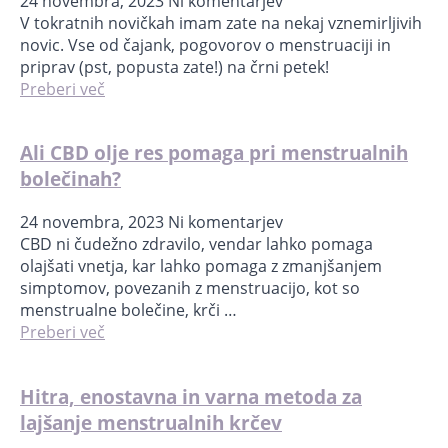
24 novembra, 2023
Ni komentarjev
V tokratnih novičkah imam zate na nekaj vznemirljivih
novic. Vse od čajank, pogovorov o menstruaciji in
priprav (pst, popusta zate!) na črni petek!
Preberi več
Ali CBD olje res pomaga pri menstrualnih
bolečinah?
24 novembra, 2023
Ni komentarjev
CBD ni čudežno zdravilo, vendar lahko pomaga
olajšati vnetja, kar lahko pomaga z zmanjšanjem
simptomov, povezanih z menstruacijo, kot so
menstrualne bolečine, krči …
Preberi več
Hitra, enostavna in varna metoda za
lajšanje menstrualnih krčev