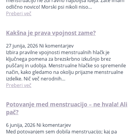
menstruacijo ne zdi ravno najboljša ideja. Zate imam
odlično novico! Morski psi nikoli niso…
Preberi več
Kakšna je prava vpojnost zame?
27 junija, 2026
Ni komentarjev
Izbira pravilne vpojnosti menstrualnih hlačk je
ključnega pomena za brezskrbno izkušnjo brez
puščanj in udobja. Menstrualne hlačke so spremenile
način, kako gledamo na okolju prijazne menstrualne
izdelke. Nič več nerodnih…
Preberi več
Potovanje med menstruacijo – ne hvala! Ali
pač?
6 junija, 2026
Ni komentarjev
Med potovanjem sem dobila menstruacijo; kaj pa