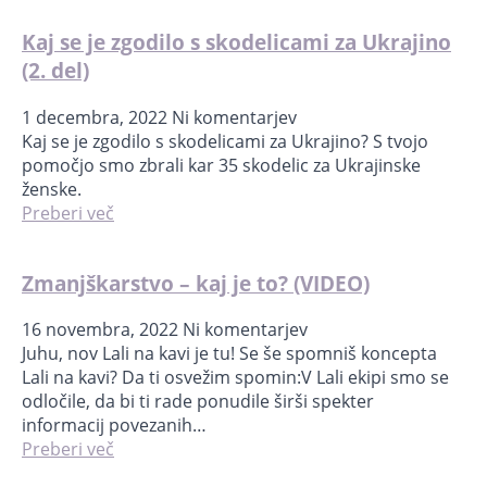
Kaj se je zgodilo s skodelicami za Ukrajino
(2. del)
1 decembra, 2022
Ni komentarjev
Kaj se je zgodilo s skodelicami za Ukrajino? S tvojo
pomočjo smo zbrali kar 35 skodelic za Ukrajinske
ženske.
Preberi več
Zmanjškarstvo – kaj je to? (VIDEO)
16 novembra, 2022
Ni komentarjev
Juhu, nov Lali na kavi je tu! Se še spomniš koncepta
Lali na kavi? Da ti osvežim spomin:V Lali ekipi smo se
odločile, da bi ti rade ponudile širši spekter
informacij povezanih…
Preberi več