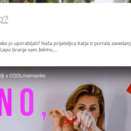
p?
ko jo uporabljati?⁣ Naša prijateljica Katja iz portala zavedan
. Lepo branje vam želimo,…