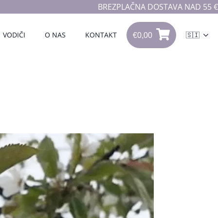
BREZPLAČNA DOSTAVA NAD 55 €
€
0,00
VODIČI
O NAS
KONTAKT
🇸🇮
0
€
0,00