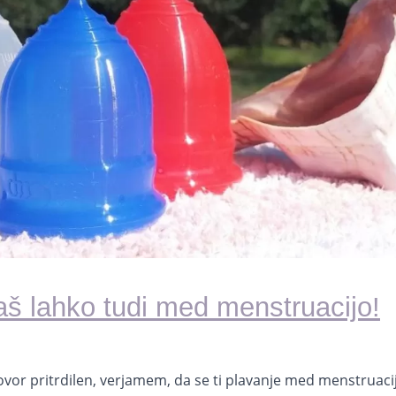
aš lahko tudi med menstruacijo!
dgovor pritrdilen, verjamem, da se ti plavanje med menstruaci