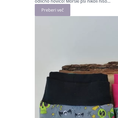
odlično novico! Morski psi nikoli niso…
Preberi več