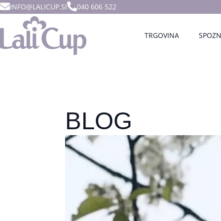
INFO@LALICUP.SI
040 606 522
TRGOVINA
SPOZN
BLOG